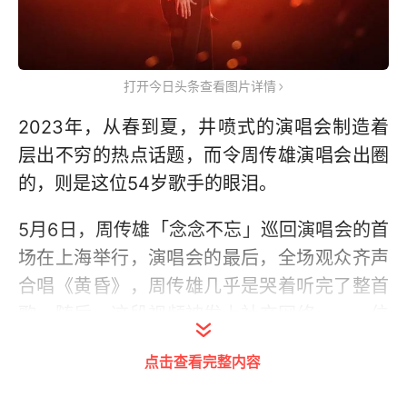
打开今日头条查看图片详情
2023年，从春到夏，井喷式的演唱会制造着
层出不穷的热点话题，而令周传雄演唱会出圈
的，则是这位54岁歌手的眼泪。
5月6日，周传雄「念念不忘」巡回演唱会的首
场在上海举行，演唱会的最后，全场观众齐声
合唱《黄昏》，周传雄几乎是哭着听完了整首
歌。随后，这段视频被发上社交网络——一位
上世纪80年代末出道，唱过《黄昏》、唱过
点击查看完整内容
《花香》、唱过《寂寞沙洲冷》，为陈慧琳写
过《记事本》、为那英写过《出卖》、为周华