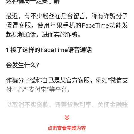
这种骗局一定要了解
最近，有不少粉丝在后台留言，称有诈骗分子
假冒客服，使用苹果手机的FaceTime功能发
起视频通话，进而实施诈骗。
1 接了这样的FaceTime语音通话
会发生什么？
诈骗分子谎称自己是某官方客服，例如“微信支
付中心”“支付宝”等平台，
以
取消不实贷款、调整贷款利率、关闭金融账
户
等理由，
点击查看完整内容
要求事主下载各类视频
会议软件
并开启
屏幕共