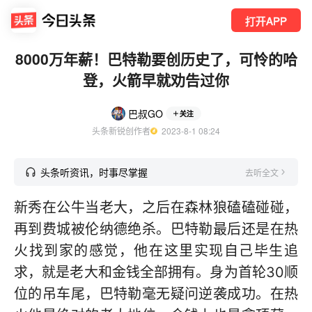
打开APP
8000万年薪！巴特勒要创历史了，可怜的哈
登，火箭早就劝告过你
巴叔GO
关注
头条新锐创作者
  2023-8-1 08:24
头条听资讯，时事尽掌握
去听全文
新秀在公牛当老大，之后在森林狼磕磕碰碰，
再到费城被伦纳德绝杀。巴特勒最后还是在热
火找到家的感觉，他在这里实现自己毕生追
求，就是老大和金钱全部拥有。身为首轮30顺
位的吊车尾，巴特勒毫无疑问逆袭成功。在热