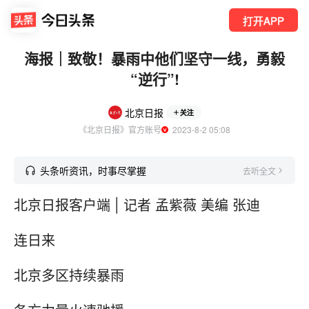
打开APP
海报｜致敬！暴雨中他们坚守一线，勇毅
“逆行”!
北京日报
关注
《北京日报》官方账号
  2023-8-2 05:08
头条听资讯，时事尽掌握
去听全文
北京日报客户端 | 记者 孟紫薇 美编 张迪
连日来
北京多区持续暴雨