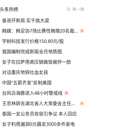
头条热榜
换一换
奋进开新局 实干挑大梁
韩媒：韩足协7场比赛性贿赂20名裁判
宇树科技发行价格150.80元/股
我国编制完成新版全月地质图
女子在拉萨用高压锅做饭被炸一脸
对话重庆地铁吐血女孩
中国“五箭齐发”反制美国
台风白海豚进入48小时警戒线
王忠林辞去湖北省人大常委会主任职务
泰国一女公务员妆容引争议 本人回应
女子利用漏洞0元薅走3000多件家电