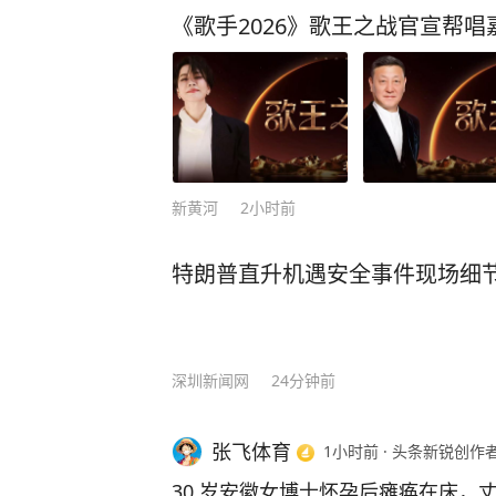
《歌手2026》歌王之战官宣帮
新黄河
2小时前
特朗普直升机遇安全事件现场细
深圳新闻网
24分钟前
张飞体育
1小时前
·
头条新锐创作
30 岁安徽女博士怀孕后瘫痪在床，