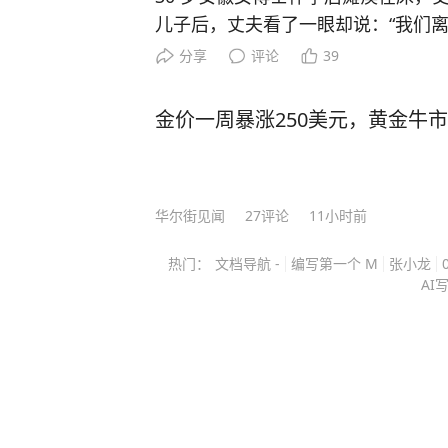
儿子后，丈夫看了一眼却说：“我们离
对妻子落泪质问，丈夫终于崩溃坦白
分享
评论
39
沉默了。 主要信源：（中华网——回顾：安徽30岁博士，怀孕
后瘫痪，坚持生下儿子，丈夫却扭头就走） 2012年
金价一周暴涨250美元，黄金牛
合肥一家医院的产科病房里，30岁的
是中南大学湘雅医学院毕业的神经内
大学第二附属医院的医生，可现在连
华尔街见闻
27
评论
11小时前
怀孕四个月时，她在值夜班时突然晕
积出血。 手术后命保住了，但全身瘫痪，右眼也看不见了。 医
热门：
文档导航 -
编写第一个 M
张小龙
生建议她终止妊娠，因为继续怀孕可能会
AI
死活不同意，她说这是她的第一个孩
也要把孩子生下来。 她的丈夫，一个在儿科工作的医生，当时
抱着她哭了一场，说不管怎样都会照顾她一辈
那天起，丈夫就辞了工作，全天候守在病床边。
他瘦了20多斤，眼眶发青，头发都白了不少。 好
周，医生给王磊做了剖腹产。 孩子生下来七斤二两，是个健康