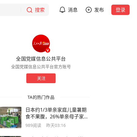
搜索
消息
发布
登录
全国党媒信息公共平台
全国党媒信息公共平台官方账号
关注
TA的热门作品
日本约1/3单亲家庭儿童暑期
食不果腹，26%单亲母子家庭
平均每餐花费不足100日元
989
阅读
昨天03:16
（约4.29元）