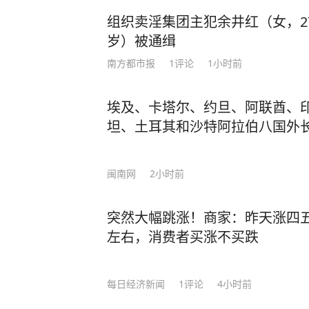
组织卖淫集团主犯余井红（女，2
岁）被通缉
南方都市报
1
评论
1小时前
埃及、卡塔尔、约旦、阿联酋、
坦、土耳其和沙特阿拉伯八国外
闽南网
2小时前
突然大幅跳涨！商家：昨天涨四
左右，消费者买涨不买跌
每日经济新闻
1
评论
4小时前