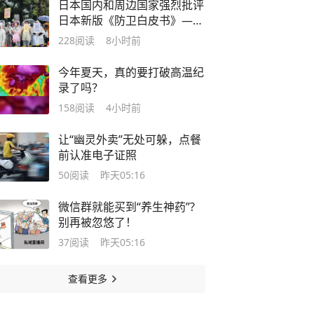
日本国内和周边国家强烈批评
日本新版《防卫白皮书》——
“高市早苗政府‘新型军国主
228
阅读
8小时前
义’思维的赤裸表现”
今年夏天，真的要打破高温纪
录了吗？
158
阅读
4小时前
让“幽灵外卖”无处可躲，点餐
前认准电子证照
50
阅读
昨天05:16
微信群就能买到“养生神药”?
别再被忽悠了！
37
阅读
昨天05:16
查看更多