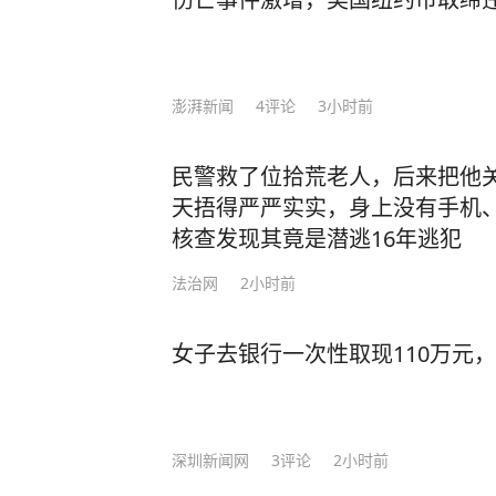
澎湃新闻
4
评论
3小时前
民警救了位拾荒老人，后来把他
天捂得严严实实，身上没有手机
核查发现其竟是潜逃16年逃犯
法治网
2小时前
女子去银行一次性取现110万元
深圳新闻网
3
评论
2小时前