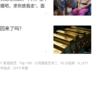
婚吧，求你放我走”。面
全部苦衷，听完所有人都
冬天，安徽
市回来了吗？
王磊一动不动地躺着。 她
科博士，不久前还是南昌
翻个身都需要别人帮忙。
倒，检查结果是脑干大面
01 影视综艺
Top 100
小月智绘艺术二
02 JS玩转
sl_ct71
让病情恶化。 可王磊
写作站点
2019 年致
子，就算以后站不起来，
子。 从王磊住院
 几个月下来，
不容易熬到37