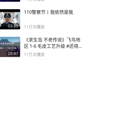
110警察节丨我依然是我
03:25
11万
次播放
《求生岛 不老传说》飞鸟地
区 1-6 毛皮工艺升级 #还得是
主机大作
20:47
11万
次播放