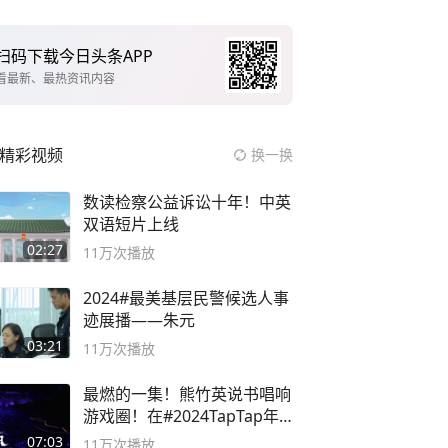
扫码下载今日头条APP
看最新、最热资讯内容
精彩视频
换一换
数读检察公益诉讼十年！中英
双语短片上线
02:27
11万
次播放
2024#最美基层民警候选人事
迹展播——朱元
03:21
11万
次播放
最燃的一集！熊竹英说书唱响
游戏圈！在#2024TapTap年
度游戏大赏
07:03
11万
次播放