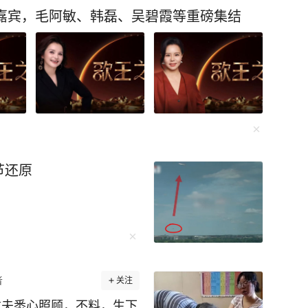
唱嘉宾，毛阿敏、韩磊、吴碧霞等重磅集结
节还原
者
关注
丈夫悉心照顾，不料，生下