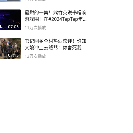
最燃的一集！熊竹英说书唱响
游戏圈！在#2024TapTap年
度游戏大赏
07:03
11万
次播放
书记回乡全村热烈欢迎！谁知
大娘冲上去怒骂：你害死我儿
子
07:15
12万
次播放