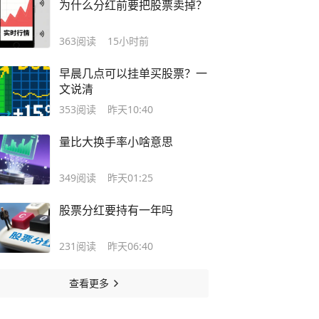
为什么分红前要把股票卖掉？
363
阅读
15小时前
早晨几点可以挂单买股票？一
文说清
353
阅读
昨天10:40
量比大换手率小啥意思
349
阅读
昨天01:25
股票分红要持有一年吗
231
阅读
昨天06:40
查看更多