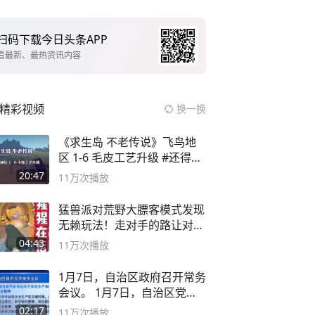
扫码下载今日头条APP
看最新、最热资讯内容
精彩视频
换一换
《求生岛 不老传说》飞鸟地
区 1-6 毛皮工艺升级 #还得是
主机大作
20:47
11万
次播放
猛兽派对荒野大膘客模式发现
无赖玩法！走对手的路让对手
无路可走
04:43
11万
次播放
1月7日，自治区政府召开常务
会议。 1月7日，自治区党委
副书记
02:17
11万
次播放