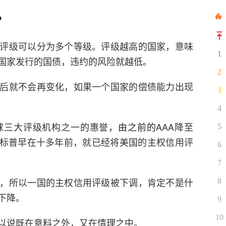
？
评级可以分为多个等级。评级越高的国家，意味
1
国家发行的国债，违约的风险就越低。
2
后就不会再变化，如果一个国家的偿债能力出现
3
4
球三大评级机构之一的惠誉
，由之前的
AAA降至
5
—标普早在十多年前，就已经将美国的主权信用评
6
7
，所以一国的主权信用评级被下调，肯定不是什
8
下降。
9
10
以说既在意料之外，又在情理之中。