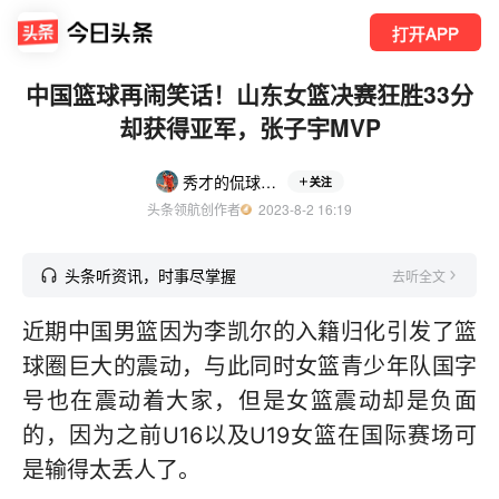
打开APP
中国篮球再闹笑话！山东女篮决赛狂胜33分
却获得亚军，张子宇MVP
秀才的侃球时间
关注
头条领航创作者
  2023-8-2 16:19
头条听资讯，时事尽掌握
去听全文
近期中国男篮因为李凯尔的入籍归化引发了篮
球圈巨大的震动，与此同时女篮青少年队国字
号也在震动着大家，但是女篮震动却是负面
的，因为之前U16以及U19女篮在国际赛场可
是输得太丢人了。