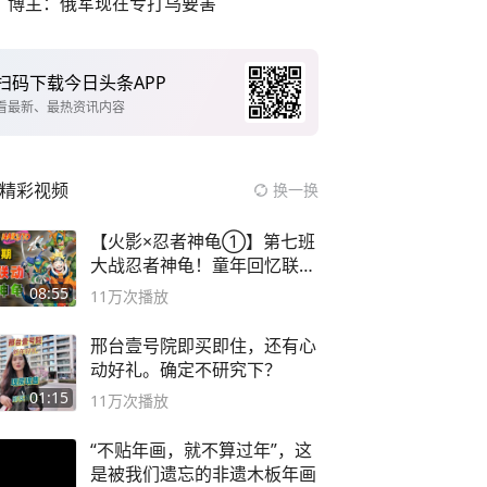
博主：俄军现在专打乌要害
扫码下载今日头条APP
看最新、最热资讯内容
精彩视频
换一换
【火影×忍者神龟①】第七班
大战忍者神龟！童年回忆联动
论武？
08:55
11万
次播放
邢台壹号院即买即住，还有心
动好礼。确定不研究下？
01:15
11万
次播放
“不贴年画，就不算过年”，这
是被我们遗忘的非遗木板年画