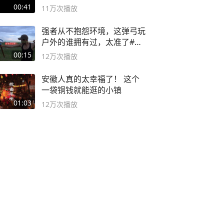
00:41
11万
次播放
强者从不抱怨环境，这弹弓玩
户外的谁拥有过，太准了#弹
弓#户外
00:15
12万
次播放
安徽人真的太幸福了！ 这个
一袋铜钱就能逛的小镇
01:03
12万
次播放