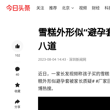
关注
推荐
北京
视频
财经
科
雪糕外形似“避孕
八道
102
2023-08-04 14:43
·
深圳新闻网
近日，一家长发视频称孩子买的雪糕
40
糕外形似避孕套被家长质疑# #厂
博热搜。
收藏
分享