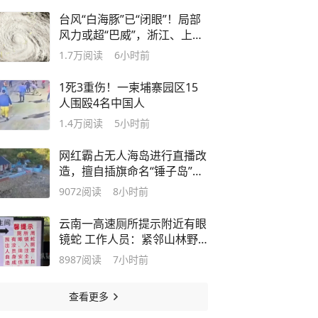
台风“白海豚”已“闭眼”！局部
风力或超“巴威”，浙江、上
海、福建、江苏等地有特大暴
1.7万
阅读
6小时前
雨
1死3重伤！一柬埔寨园区15
人围殴4名中国人
1.4万
阅读
5小时前
网红霸占无人海岛进行直播改
造，擅自插旗命名“锤子岛”，
海警披露细节
9072
阅读
8小时前
云南一高速厕所提示附近有眼
镜蛇 工作人员：紧邻山林野
生动物多
8987
阅读
7小时前
查看更多