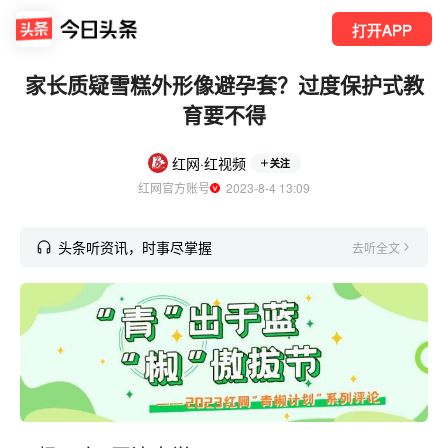
打开APP
家长质疑雪糕外形像避孕套？过度保护式教
育要不得
红网·红视频
关注
红网官方账号
  2023-8-4 13:09
头条听资讯，时事尽掌握
去听全文