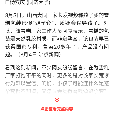
□杨双庆 (同济大学)
8月3日，山西大同一家长发视频称孩子买的雪
糕包装形似“避孕套“，质疑会误导孩子。对
此，该雪糕厂家工作人员回应表示：雪糕的包
装是天然乳胶材质，而非避孕套，该包装早已
获得国家专利，售卖20多年了，产品没有问
题。（8月4日 沸点新闻）
看到这则新闻，不少网友纷纷留言，在为雪糕
厂家打抱不平的同时，更多的是对该家长荒谬
行为难以置信。的确，小孩子可能连什么是避
孕套都不知道，又怎么会觉得雪糕像避孕套？
更别提误导一说。先不论这位家长质疑雪糕的
外形像避孕套有无道理，我们可以清楚地知道
点击查看完整内容