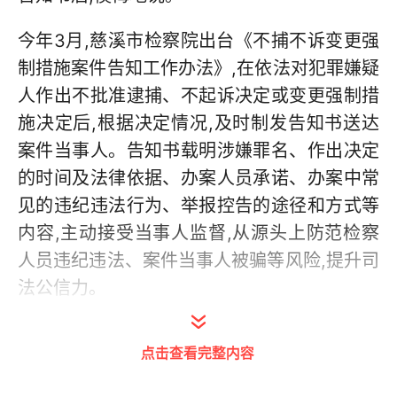
今年3月,慈溪市检察院出台《不捕不诉变更强
制措施案件告知工作办法》,在依法对犯罪嫌疑
人作出不批准逮捕、不起诉决定或变更强制措
施决定后,根据决定情况,及时制发告知书送达
案件当事人。告知书载明涉嫌罪名、作出决定
的时间及法律依据、办案人员承诺、办案中常
见的违纪违法行为、举报控告的途径和方式等
内容,主动接受当事人监督,从源头上防范检察
人员违纪违法、案件当事人被骗等风险,提升司
法公信力。
“告知书的内容很接地气,即使不太了解法律专
点击查看完整内容
业术语,也能看得懂。”“我在外地没法当面签收,
检察官在电话里向我详细讲解了告知书的内容,