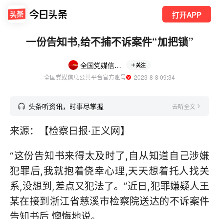
打开APP
一份告知书,给不捕不诉案件“加把锁”
全国党媒信息公共平台
关注
全国党媒信息公共平台官方账号
  2023-8-8 09:34
头条听资讯，时事尽掌握
去听全文
来源：【检察日报·正义网】
“这份告知书来得太及时了,自从知道自己涉嫌
犯罪后,我就抱着侥幸心理,天天想着托人找关
系,没想到,差点又犯法了。”近日,犯罪嫌疑人王
某在接到浙江省慈溪市检察院送达的不诉案件
告知书后,懊悔地说。