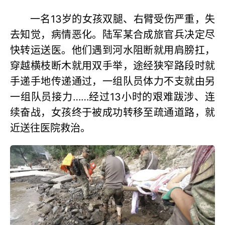
一名13岁的女孩双腿、右臂受伤严重，失
去知觉，病情恶化。陆军某合成旅官兵决定尽
快转运送医。他们遇到河水阻断就用肩膀扛，
穿越横枝断木就用双手举，途经狭窄路段时就
手递手地传递通过，一组队员体力不支就由另
一组队员接力……经过13小时的艰难跋涉、连
续奋战，女孩终于被成功转移至疏通道路，就
近送往医院救治。