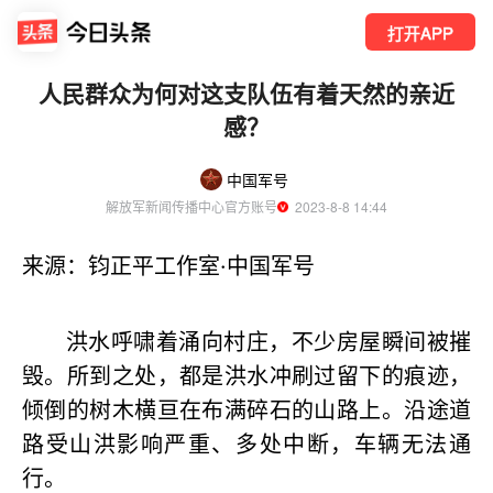
打开APP
人民群众为何对这支队伍有着天然的亲近
感？
中国军号
解放军新闻传播中心官方账号
  2023-8-8 14:44
来源：钧正平工作室·中国军号
洪水呼啸着涌向村庄，不少房屋瞬间被摧
毁。所到之处，都是洪水冲刷过留下的痕迹，
倾倒的树木横亘在布满碎石的山路上。沿途道
路受山洪影响严重、多处中断，车辆无法通
行。