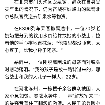
在北京市门头沟区龙泉镇，群众在自身受
灾严重的情况下，仍为奋战在妙峰山的武警北
京总队官兵送去矿泉水等物资。
在K396列车乘客撤离途中，一位70岁老
奶奶把分到的饮用水倒给搀扶她的小战士，拉
着他的手心疼地直抹泪：“他夜里都没睡觉，太
心疼了，比我小孙子还亲。”
暴雨中，一位刚脱离困境的母亲面对镜头
时感动落泪。“我的孩子是被一路背过来的，那
名战士和我的大儿子一样大，22岁。”
在河北涿州，一栋楼千余名群众被困，大
家心急如焚。暴涨水势中，一声“解放军来了”
的最强音盖住了翻滚的激浪。人民子弟兵暖心