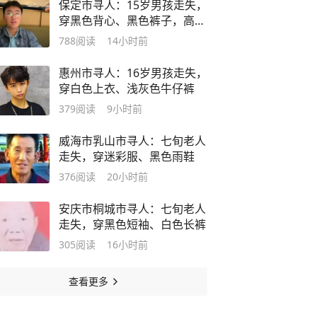
保定市寻人：15岁男孩走失，
穿黑色背心、黑色裤子，高1
米75
788
阅读
14小时前
惠州市寻人：16岁男孩走失，
穿白色上衣、浅灰色牛仔裤
379
阅读
9小时前
威海市乳山市寻人：七旬老人
走失，穿迷彩服、黑色雨鞋
376
阅读
20小时前
安庆市桐城市寻人：七旬老人
走失，穿黑色短袖、白色长裤
305
阅读
16小时前
查看更多