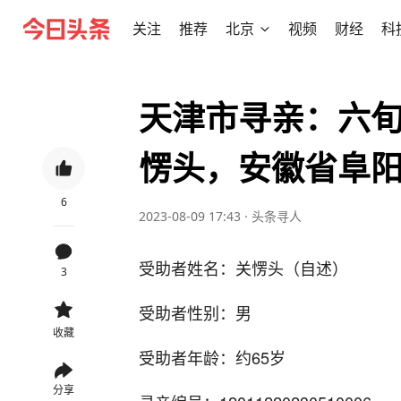
关注
推荐
北京
视频
财经
科
天津市寻亲：六
愣头，安徽省阜
6
2023-08-09 17:43
·
头条寻人
受助者姓名：关愣头（自述）
3
受助者性别：男
收藏
受助者年龄：约65岁
分享