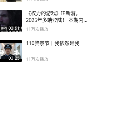
《权力的游戏》IP新游，
2025年多端登陆！ 本期内容
概要
03:51
11万
次播放
110警察节丨我依然是我
03:25
11万
次播放