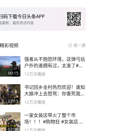
扫码下载今日头条APP
看最新、最热资讯内容
精彩视频
换一换
强者从不抱怨环境，这弹弓玩
户外的谁拥有过，太准了#弹
弓#户外
00:15
12万
次播放
书记回乡全村热烈欢迎！谁知
大娘冲上去怒骂：你害死我儿
子
07:15
12万
次播放
一家女装店带火了整个市
场！！！#购物狂 #女装店 #
高品质女装
02:00
11万
次播放