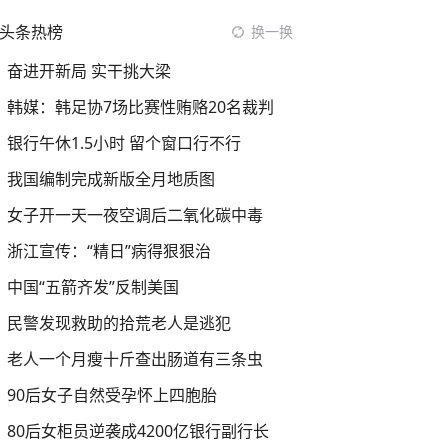
头条热榜
换一换
奋进开新局 实干挑大梁
韩媒：韩足协7场比赛性贿赂20名裁判
银行午休1.5小时 留个窗口行不行
我国编制完成新版全月地质图
女子开一天一夜空调后二氧化碳中毒
浙江宣传：“精日”病得狠狠治
中国“五箭齐发”反制美国
民警发现救助的拾荒老人是逃犯
老人一个月瘦十斤查出肠道有三条虫
90后女子自然受孕怀上四胞胎
80后女柜员逆袭成4200亿银行副行长