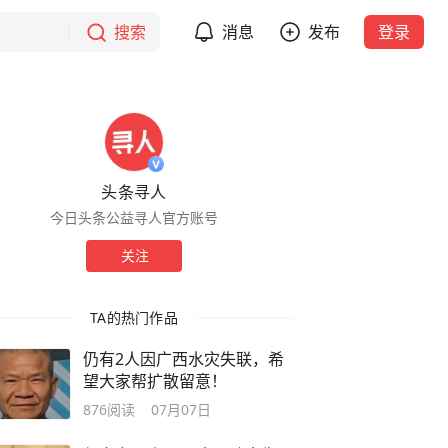
搜索
消息
发布
登录
头条寻人
今日头条公益寻人官方账号
关注
TA的热门作品
仍有2人因广西水灾失联，希
望大家帮扩散留意！
876
阅读
07月07日