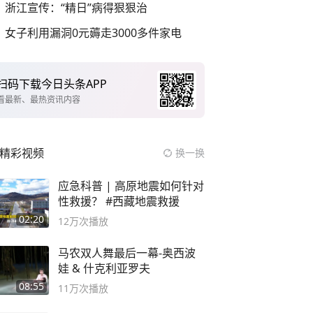
浙江宣传：“精日”病得狠狠治
女子利用漏洞0元薅走3000多件家电
扫码下载今日头条APP
看最新、最热资讯内容
精彩视频
换一换
应急科普 | 高原地震如何针对
性救援？ #西藏地震救援
02:20
12万
次播放
马农双人舞最后一幕-奥西波
娃 & 什克利亚罗夫
08:55
11万
次播放