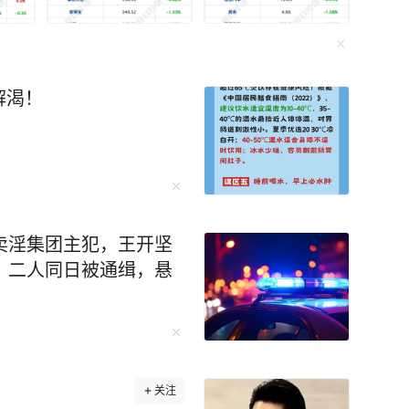
迎来了一个让无数
的保送名额。可李柘远却拒绝了清华的保送，选择裸
最后建立出了一套适合自己的学习体系。 比
解渴！
的时间上网搜索名校学霸的学习方法，并整理了
就牢牢记住背熟了4000个英语单词，超级牛！ 在
记法”记笔记，用“三个一”精读法快速理解阅读，
…… 李柘远说：“学会正确的学
入职全球顶尖投资银
卖淫集团主犯，王开坚
学深造，28岁荣登福布斯精英榜，哈佛校长称他
；二人同日被通缉，悬
谢说：“院长，谢谢你的赏识，但我来耶鲁是为了
验总结在《学习高手》中，这本书还获得央视点
关注