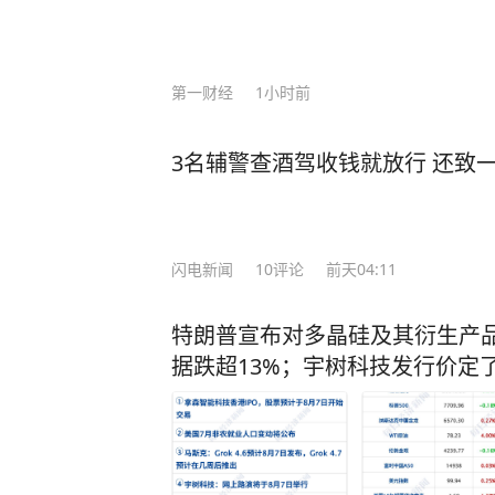
5%；稀土加工产能占全球90%，一纸
路”合作、RCEP贸易圈扩容，更让中国在全
压：中国无人机成本只有美国的1%
第一财经
1小时前
让美军司令直呼“没法比”。 而我国如今之所以有这样的底气，就是因为有人才的支
撑！ 据悉，2024年中国高层次科技人才数量达32,511人，占全球的27.9%，位居全球
3名辅警查酒驾收钱就放行 还致
首位。 当然，授人以鱼不如授人以渔。除了技术人才，还有一种更可贵的“文化战
士”。比如李柘远——用自己的方式，为国家
于一个特殊的家庭环境，自幼父母离
导下，李柘远改变以前死记硬背的方
闪电新闻
10
评论
前天04:11
是，外公让李柘远总结出一套属于自己的高效学习方法。
法”，将预习遇到的陌生公式和例题
特朗普宣布对多晶硅及其衍生产
等，把高中三年的知识点牢牢记住。 还有初高中时，李柘远应用“五大记忆法”，让学
据跌超13%；宇树科技发行价定
习事半功倍： 李柘远在中学背诵《水调歌头》和《相见欢》时，就配合听以这两首词
为蓝本的歌曲《明月几时有》《独上
李柘远睡前会把MP3放在床头，循
法，前一晚“听背”的单词已经记得非常牢固。 就这样，李柘远成绩