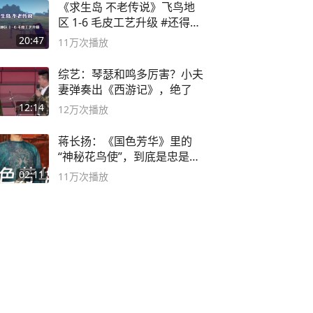
《求生岛 不老传说》飞鸟地
区 1-6 毛皮工艺升级 #还得是
主机大作
20:47
11万
次播放
综艺：琴瑟和鸣多厉害？小夫
妻弹奏出《西游记》，绝了
12:14
12万
次播放
蒋长扬：《国色芳华》里的
“神秘花鸟使”，到底是忠是
奸？
02:11
11万
次播放