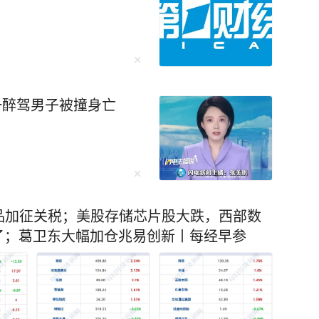
出口管制便让F-35战机生产线告急。而“一带一
球经济动荡中稳如磐石。 还有无人机碾
，珠海航展上展示的无人机航母、机器狗作战群，
一醉驾男子被撞身亡
未来培养更多的“芯片大脑”。 李柘远成长
异，成绩没人管也一塌糊涂。好在外公的悉心教
法，重新对知识点进行梳理、总结，更关键的
 比如他运用“抽象+具象混搭
相结合，促进理解；联想记忆法、缩略词记忆法
品加征关税；美股存储芯片股大跌，西部数
了；葛卫东大幅加仓兆易创新丨每经早参
西楼》，同时刺激视觉和听觉，很快就记住了。
环播放词汇音频，直到自己睡去。通过这样的方
一路突飞猛进，成