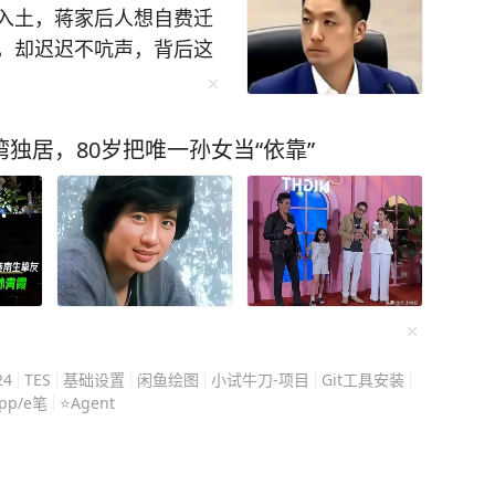
速记忆的秘诀，再到调整心态的良方，他都一一
入土，蒋家后人想自费迁
，却迟迟不吭声，背后这
刺激记忆法，缩略词记忆法等，并给出了具体的
蒋万安不是不想动，是真
史旧账，而是搅动今天的
本保姆级的巧劲学习用书。 曾经李柘远的
走的每一步都很小心，在
独居，80岁把唯一孙女当“依靠”
的学习方法后，仅用半年就补回了之前落下的知
迁葬的事更是能绕就绕。
10几万送孩子去
，也是民进党每逢选举就
手》效果好！（免责：本文不代表台海网观点）
间公开说慈湖陵寝是“威权
效学习能力：[图片]
念馆”。 这等于是直接把
安这时候要是高调推动迁
平白送人刀子，站在选举
的选项。 蒋万安代表的
4
TES
基础设置
闲鱼绘图
小试牛刀-项目
Git工具安装
”路线，跟传统深蓝阵营
ipp/e笔
⭐️Agent
他需要向岛内年轻选民证
而是一个能撇清所谓“威权
能跟深蓝彻底闹翻，那才是