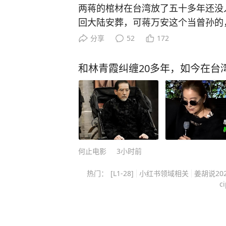
籍，从如何精准定位学习漏洞，到快
两蒋的棺材在台湾放了五十多年还没
娓娓道来。 书中每部分都进行了更为详细的拆分，讲解了100+学习方法。比如，如何
回大陆安葬，可蒋万安这个当曾孙的
提高记忆力教你联想记忆法，多感官
盘棋，远不止孝道两个字能说清。 
分享
52
172
操作方法。 《学习高手》这套书，除了他的独家方法，也有国内外学霸和专家的秘
不敢动，这个“不敢”，怕的不是翻历
诀，100多个学习方法给你参考，完全是一
政治算盘。 他当上台北市长之后，
和林青霞纠缠20多年，如今在台湾
表妹，成绩一直是倒数，自从用了他
岛内公开场合几乎不主动提两蒋，
识，最后如愿考上了211大学，并顺利保研。 不是吹嘘！很多家长花
理由是：两蒋既是国民党的历史遗产
辅导班，都不一定有买一本《学习高
拉出来批斗的靶子，赖清德在选战期
点击下方即可下单，让孩子早日掌握高
象征”，提出要改成所谓“转型正义纪
两蒋定调成需要被清算的符号，蒋万
葬，等于自己跳进对手挖好的坑里，
何止电影
3小时前
利益上算这笔账，所以沉默就是最好
热门：
[L1-28]
小红书领域相关
姜胡说202
是国民党新生代里正在成型的“本土化
c
之间已经有了微妙但清晰的距离。 
明自己不是靠祖辈吃饭的政治后代，
包袱”的现代政治人物。 可他又不