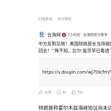
闪电新闻
39分钟前
台海网
7小时前
·
台海网官方账号
中方反制见效！美国财政部长当场破
回去！” 殊不知，比尔·盖茨早已看
主芯片，并通过规模制造优势赶超上来！ 中国近期对稀土出口实施反制措
稀土供应链上高度依赖中国，重启本
博弈找筹码，居然把矛头指向了中国留学生身上！ 美国以中
https://v.douyin.com/wj759cfrtV
国撤销稀土出口管制新规。他声称若
生”，并威胁在金融、软件等领域升级行动。 美国想威胁中国让步，
更加激发中国的爆发力！ 举例，CNN主持人曾询问科技禁令是否 “以一种奇怪的方式
分享
40
732
产生了相反的效果”，盖茨回应称：
方面全速前进。” 面对美国芯片封锁，中国3年实现半导体设备国产化率从12%跃至3
特朗普称霍尔木兹海峡协议尚未达