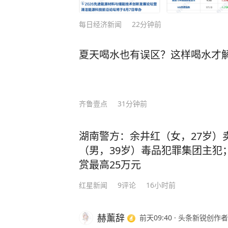
绩一直名列前茅，长期稳居年级第一的宝座。 高三时期，李柘远却
人梦寐以求的机会 —— 清华大学
每日经济新闻
22分钟前
考美国耶鲁！ 虽然对美国高考的知识一片空白，但李柘远依旧胸有成竹，他开始翻阅
国内外学霸笔记，归纳总结各种方法，
夏天喝水也有误区？这样喝水才
如，在英语这关难题上，他花了三天
一个“六步鸡血背单词法”，仅用10天
逐步的复习中，李柘远还用“康奈尔笔
多感官刺激记忆把知识点记牢，”主题分类法“梳理逻辑
齐鲁壹点
31分钟前
习方法是快速发展的关键。” 最终，李柘远以托福116分（距离满分只差四分）和SAT
满分的成绩，成功获得了耶鲁大学的录取通知！ 耶鲁毕业后，他
湖南警方：余井红（女，27岁）
行高盛；25岁重返校园，考进哈佛大
（男，39岁）毒品犯罪集团主犯
是“百年一遇的人才”。 美国学术界为了挽留他更是开出了千万年薪和美国绿卡的诱
赏最高25万元
惑，面对巨额奖金的诱惑，李柘远感
红星新闻
9
评论
16小时前
报效祖国，国我必须回。” 回国后，为了让更多的学弟学妹能够掌握学习的奥秘，李
柘远将自己十几年来的求学经历和经
赞，康辉也极力推荐。 在书中，他详尽地分享了5大模块、8大方法、100多种学习秘
赫薰辞
前天09:40
·
头条新锐创作者