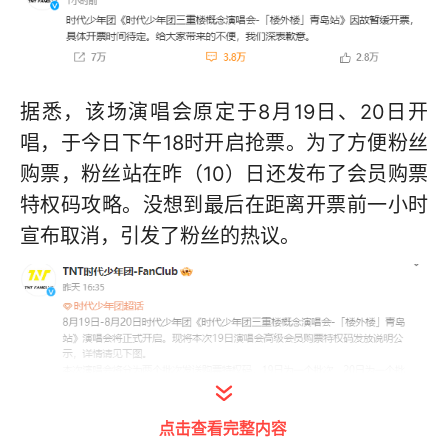
据悉，该场演唱会原定于8月19日、20日开
唱，于今日下午18时开启抢票。为了方便粉丝
购票，粉丝站在昨（10）日还发布了会员购票
特权码攻略。没想到最后在距离开票前一小时
宣布取消，引发了粉丝的热议。
点击查看完整内容