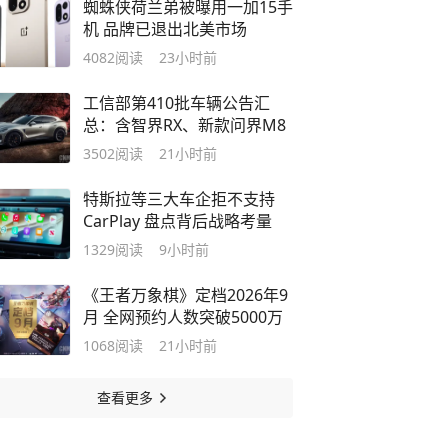
蜘蛛侠荷兰弟被曝用一加15手
机 品牌已退出北美市场
4082
阅读
23小时前
工信部第410批车辆公告汇
总：含智界RX、新款问界M8
3502
阅读
21小时前
特斯拉等三大车企拒不支持
CarPlay 盘点背后战略考量
1329
阅读
9小时前
《王者万象棋》定档2026年9
月 全网预约人数突破5000万
1068
阅读
21小时前
查看更多