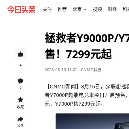
关注
推荐
北京
视频
财经
科
拯救者Y9000P/
售！7299元起
4
2023-08-15 11:02
·
CNMO科技
【CNMO新闻】8月15日，@联想拯
6
者Y7000P超能电竞本今日开启预售，8
元，Y7000P售7299元起。
收藏
分享