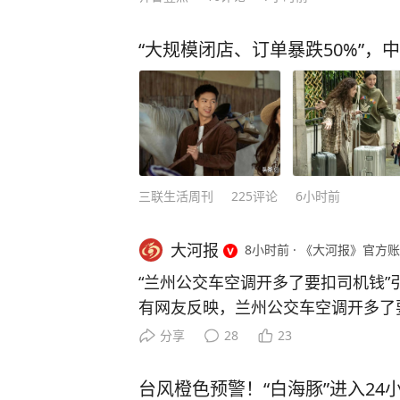
“大规模闭店、订单暴跌50%”，
三联生活周刊
225
评论
6小时前
大河报
8小时前
·
《大河报》官方账
“兰州公交车空调开多了要扣司机钱”
有网友反映，兰州公交车空调开多了
8月6日，兰州公交集团第六客运公
分享
28
23
新闻周刊，公司要求气温超过30度
车辆用气量或用电量进行考核，若超
台风橙色预警！“白海豚”进入2