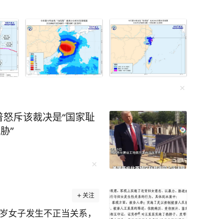
米天然气3.1元扣费，电
兰州街头的公交车（资料
月总有司机因此被扣款，而
或不开空调，“如果乘客投
乘客撤诉”。 8月7日，
，当室外温度超过30度，
司机反映的情况，兰州公交
刊，该规定主要是为了控
前公交行业经营压力较
怒斥该裁决是“国家耻
，并非变相扣减司机工
胁”
能源消耗上会存在较大区
提速后猛踩刹车，这些驾
能就多出十几方气，无形中
设7个客运公司，通过节能
4000-5000万元。各
关注
，以“同线路、同车型、同
8岁女子发生不正当关系，