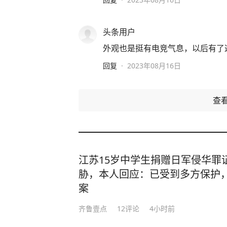
头条用户
外观也是挺有电竞气息，以后有了
回复
·
2023年08月16日
查
江苏15岁中学生捐赠日军侵华罪
胁，本人回应：已受到多方保护
案
齐鲁壹点
12
评论
4小时前