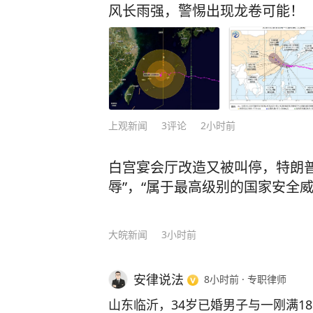
由司机本人承担。超出部分按照每立方
风长雨强，警惕出现龙卷可能！
车则按照每度电0.8元计算。 图为
图） 据其称，该规定实施以来，每
部分司机为了节省用量，会选择少开
诉了，司机一般就是打电话道歉，请求
中国新闻周刊从兰州公交集团了解到
驾驶员应开启车辆冷风。 针对上述
上观新闻
3
评论
2小时前
集团技术部工作人员回应中国新闻周
制车辆能源消耗，推动节能减排。目
白宫宴会厅改造又被叫停，特朗普
大，公司希望通过内部管理降低成本
辱”，“属于最高级别的国家安全威
资。 其介绍，司机个人驾驶习惯在
别，例如有些驾驶员长期不熄火，或
大皖新闻
3小时前
驶习惯将增加能源消耗，“一个月可
造成浪费”。 工作人员称，该集团下
管理措施，集团测算一年可节约能源成本
安律说法
8小时前
·
专职律师
客运公司结合线路、车型等实际情况
山东临沂，34岁已婚男子与一刚满1