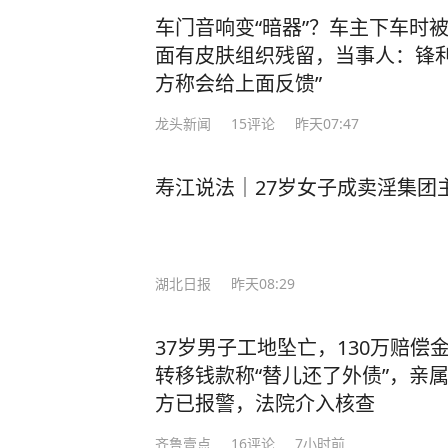
车门音响变“暗器”？车主下车时
面有皮肤组织残留，当事人：锋利
方称会给上面反馈”
龙头新闻
15
评论
昨天07:47
寿江说法｜27岁女子成卖淫集团
湖北日报
昨天08:29
37岁男子工地坠亡，130万赔偿
转移钱款称“替儿还了外债”，亲属
方已报警，法院介入核查
齐鲁壹点
16
评论
7小时前