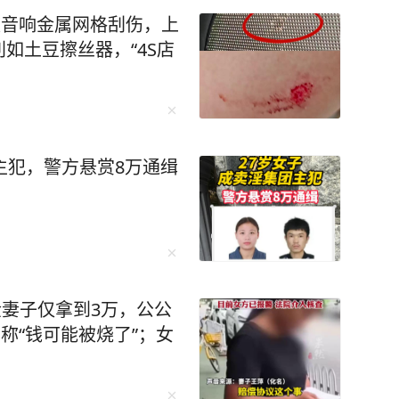
被音响金属网格刮伤，上
如土豆擦丝器，“4S店
主犯，警方悬赏8万通缉
金妻子仅拿到3万，公公
称“钱可能被烧了”；女