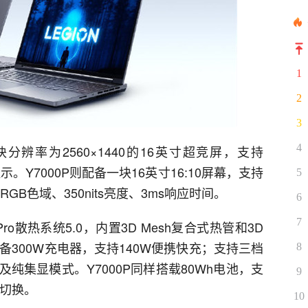
1
2
3
4
分辨率为2560×1440的16英寸超竞屏，支持
R显示。Y7000P则配备一块16英寸16:10屏幕，支持
5
sRGB色域、350nits亮度、3ms响应时间。
6
7
ro散热系统5.0，内置3D Mesh复合式热管和3D
配备300W充电器，支持140W便携快充；支持三档
8
纯集显模式。Y7000P同样搭载80Wh电池，支
9
式切换。
10