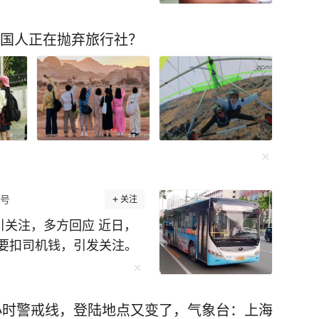
中国人正在抛弃旅行社？
号
关注
引关注，多方回应 近日，
要扣司机钱，引发关注。
司一名公交车司机告诉中国
需开启车内空调，但同时对
出公司规定用量，费用需
4小时警戒线，登陆地点又变了，气象台：上海