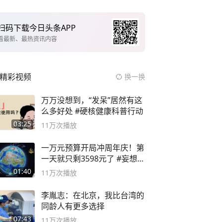
扫码下载今日头条APP
看最新、最热资讯内容
精彩视频
换一换
万万没想到，“发呆”居然有这
么多好处 #硬核健康科普行动
03:25
11万
次播放
一万元预算开局冲周年庆！第
一天就只剩3598元了 #妄想山
海
01:40
11万
次播放
李胤志：在北京，我比台湾的
同龄人有更多选择
07:43
11万
次播放