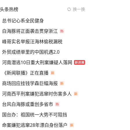
头条热榜
换一换
总书记心系全民健身
白海豚将正面袭击贯穿浙江
峰哥实名举报汪海林偷税漏税
外贸成绩单里的中国机遇2.0
河南潜逃10日重大刑案嫌疑人落网
《新闻联播》正在直播
商场回应挂钱学森巨幅海报
河南西平刑案嫌犯逃窜时伤害多人
台风白海豚或重创多省市
国台办：祖国统一大势不可阻挡
命案嫌犯逃窜28年漂白身份落户