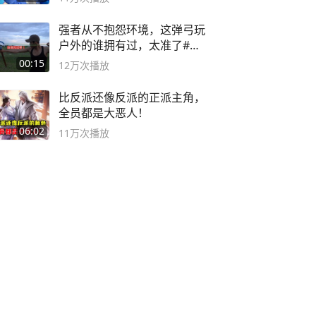
强者从不抱怨环境，这弹弓玩
户外的谁拥有过，太准了#弹
弓#户外
00:15
12万
次播放
比反派还像反派的正派主角，
全员都是大恶人！
06:02
11万
次播放