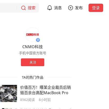
搜索
消息
发布
登录
CNMO科技
手机中国官方账号
关注
TA的热门作品
价值百万！曝某企业裁员后销
毁百余台高配MacBook Pro
8562
阅读
8小时前