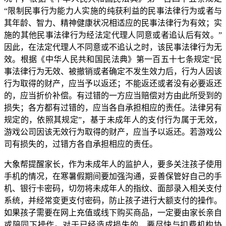
“限制民事行为能力人实施的纯获利益的民事法律行为或者与
其年龄、智力、精神健康状况相适应的民事法律行为有效；实
施的其他民事法律行为经法定代理人同意或者追认后有效。”
因此，在法定代理人不同意或不追认之时，该民事法律行为无
效。根据《中华人民共和国民法典》第一百五十七条规定“民
事法律行为无效、被撤销或者确定不发生效力后，行为人因该
行为取得的财产，应当予以返还；不能返还或者没有必要返还
的，应当折价补偿。有过错的一方应当赔偿对方由此所受到的
损失；各方都有过错的，应当各自承担相应的责任。法律另有
规定的，依照其规定”，基于未成年人的支付行为属于无效，
游戏公司因该无效行为取得的财产，应当予以返还。若游戏公
司有损失的，过错方各自承担相应的责任。
大象帮提醒家长，作为未成年人的监护人，要多关注孩子使用
手机的情况，在寒暑假期间要加强沟通，妥善保管好自己的手
机、银行卡密码，切勿将未成年人的指纹、面部录入相关支付
系统，并经常变更支付密码，防止孩子进行大额支付的操作。
如果孩子需要在网上充值或线下购买商品，一定要由家长亲自
或陪同下操作。对于已经造成损失的，要尽快与扣费机构协