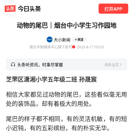
打开APP
动物的尾巴｜烟台中小学生习作园地
大小新闻
关注
烟台市融媒体中心旗下账号
  2023-8-17 03:03
头条听资讯，时事尽掌握
去听全文
芝罘区潇湘小学五年级二班 孙晟宸
相信大家都见过动物的尾巴，这些看似毫无用
处的装饰品，却有着极大的用处。
尾巴的样子都不相同，有的灵活机敏，有的短
小迟钝，有的五彩缤纷，有的朴实无华。