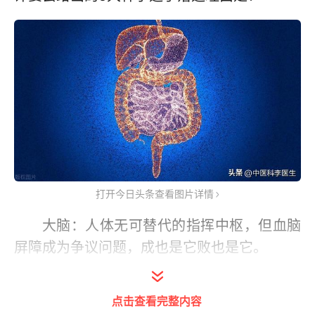
打开今日头条查看图片详情
大脑：人体无可替代的指挥中枢，但血脑
屏障成为争议问题，成也是它败也是它。
心脏：人体必不可少的发动机，但科学家
点击查看完整内容
已发明人工心脏，遗憾退出。