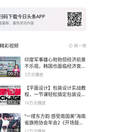
扫码下载今日头条APP
看最新、最热资讯内容
精彩视频
换一换
印度军事雄心勃勃但经济前景
不乐观，韩国也面临经济衰退
风险
00:21
3万
次播放
【平面设计】包装设计实战教
程，一节课轻松搞定包装设计
流程！
91:25
10万
次播放
“一缕东方韵 感受南国美”海南
省旗袍协会年会2《开场鼓》
二团
03:16
11万
次播放