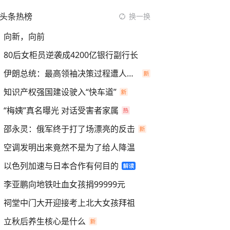
头条热榜
换一换
向新，向前
80后女柜员逆袭成4200亿银行副行长
伊朗总统：最高领袖决策过程遭人利用
知识产权强国建设驶入“快车道”
“梅姨”真名曝光 对话受害者家属
邵永灵：俄军终于打了场漂亮的反击
空调发明出来竟然不是为了给人降温
以色列加速与日本合作有何目的
李亚鹏向地铁吐血女孩捐99999元
祠堂中门大开迎接考上北大女孩拜祖
立秋后养生核心是什么