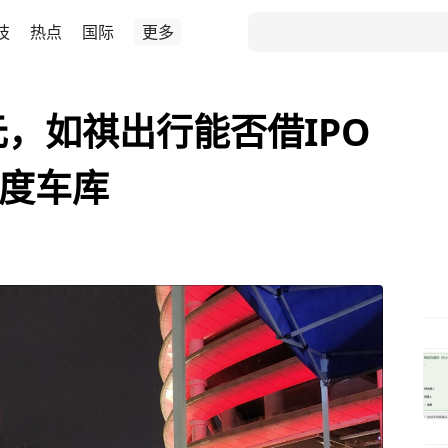
技
热点
国际
更多
元，如祺出行能否借IPO
钛度车库