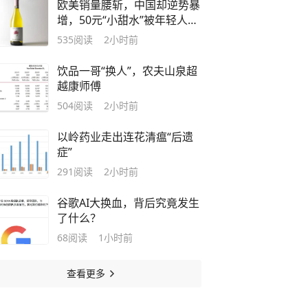
欧美销量腰斩，中国却逆势暴
增，50元“小甜水”被年轻人买
成顶流
535
阅读
2小时前
饮品一哥“换人”，农夫山泉超
越康师傅
504
阅读
2小时前
以岭药业走出连花清瘟“后遗
症”
291
阅读
2小时前
谷歌AI大换血，背后究竟发生
了什么？
68
阅读
1小时前
查看更多