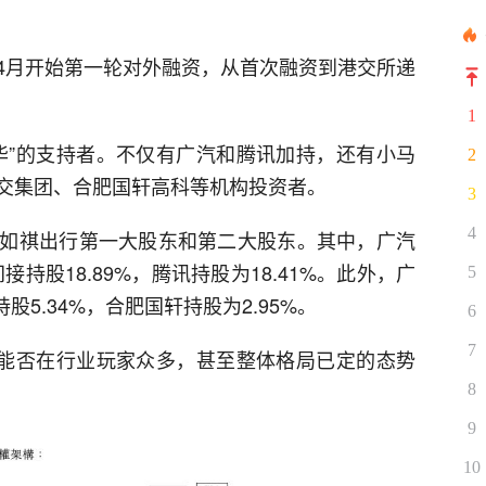
2年4月开始第一轮对外融资，从首次融资到港交所递
1
华”的支持者。不仅有广汽和腾讯加持，还有小马
2
交集团、合肥国轩高科等机构投资者。
3
4
如祺出行第一大股东和第二大股东。其中，广汽
接持股18.89%，腾讯持股为18.41%。此外，广
5
股5.34%，合肥国轩持股为2.95%。
6
7
，能否在行业玩家众多，甚至整体格局已定的态势
8
9
10