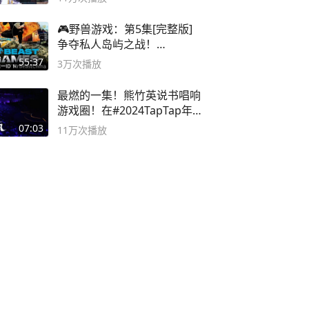
🎮野兽游戏：第5集[完整版]
争夺私人岛屿之战！
#MrBeastChina
55:37
3万
次播放
最燃的一集！熊竹英说书唱响
游戏圈！在#2024TapTap年
度游戏大赏
07:03
11万
次播放