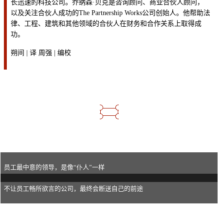
长迅速的科技公司。乔纳森·贝克是咨询顾问、商业合伙人顾问，
以及关注合伙人成功的The Partnership Works公司创始人。他帮助法
律、工程、建筑和其他领域的合伙人在财务和合作关系上取得成
功。
朔间 | 译 周强 | 编校
员工最中意的领导，是像“仆人”一样
不让员工畅所欲言的公司，最终会断送自己的前途