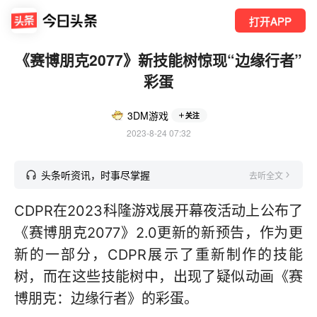
打开APP
《赛博朋克2077》新技能树惊现“边缘行者”
彩蛋
3DM游戏
关注
2023-8-24 07:32
头条听资讯，时事尽掌握
去听全文
CDPR在2023科隆游戏展开幕夜活动上公布了
《赛博朋克2077》2.0更新的新预告，作为更
新的一部分，CDPR展示了重新制作的技能
树，而在这些技能树中，出现了疑似动画《赛
博朋克：边缘行者》的彩蛋。