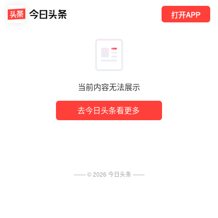
打开APP
当前内容无法展示
去今日头条看更多
—— ©
2026
今日头条
——