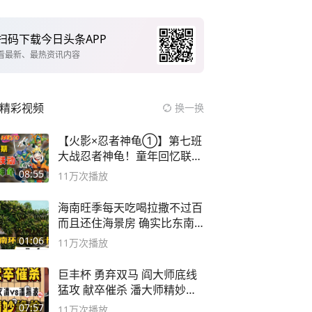
扫码下载今日头条APP
看最新、最热资讯内容
精彩视频
换一换
【火影×忍者神龟①】第七班
大战忍者神龟！童年回忆联动
论武？
08:55
11万
次播放
海南旺季每天吃喝拉撒不过百
而且还住海景房 确实比东南
亚合适
01:06
11万
次播放
巨丰杯 勇弃双马 阎大师底线
猛攻 献卒催杀 潘大师精妙入
局
07:57
11万
次播放