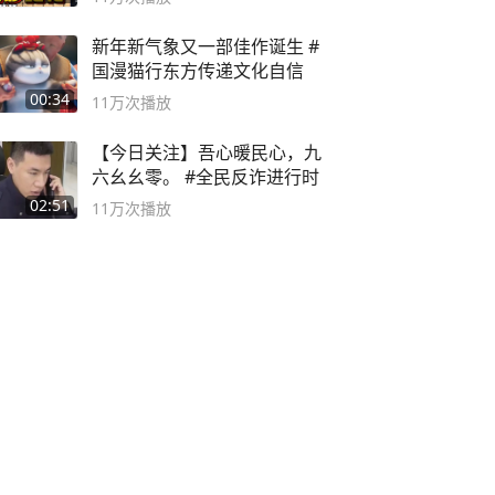
新年新气象又一部佳作诞生 #
国漫猫行东方传递文化自信
00:34
11万
次播放
【今日关注】吾心暖民心，九
六幺幺零。 #全民反诈进行时
02:51
11万
次播放