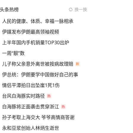
头条热榜
换一换
人民的健康、体质、幸福一脉相承
伊媒发布伊朗最高领袖视频
上半年国内手机销量TOP30出炉
一周“靓”数
儿子称父亲意外离世被按病故理赔
伊总统：伊朗要学中国做好自己的事
情侣平潭拍日出坠崖1死1伤
台风白海豚实时路径
白海豚将正面袭击贯穿浙江
孙子考取上海交大 爷爷高情商答谢
永和豆浆创始人林炳生逝世