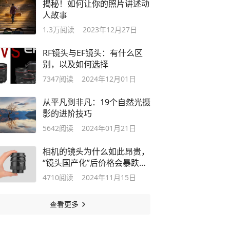
揭秘！如何让你的照片讲述动
人故事
1.3万
阅读
2023年12月27日
RF镜头与EF镜头：有什么区
别，以及如何选择
7347
阅读
2024年12月01日
从平凡到非凡：19个自然光摄
影的进阶技巧
5642
阅读
2024年01月21日
相机的镜头为什么如此昂贵，
“镜头国产化”后价格会暴跌
吗？
4710
阅读
2024年11月15日
查看更多