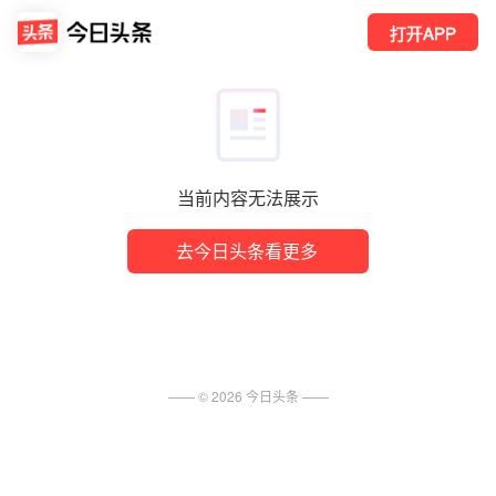
打开APP
当前内容无法展示
去今日头条看更多
—— ©
2026
今日头条
——