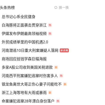
头条热榜
换一换
总书记心系全民健身
白海豚将正面袭击贯穿浙江
伊媒发布伊朗最高领袖视频
外贸成绩单里的中国机遇2.0
河南潜逃10日重大刑案嫌疑人落网
商场回应挂钱学森巨幅海报
多家A股公司收到美国关税退款
河南西平刑案嫌犯逃窜时伤害多人
银龙鱼离世大哥正伤心妻子问能吃不
浙江上海等地有大雨或暴雨
命案嫌犯逃窜28年漂白身份落户