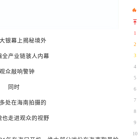
1
大银幕上揭秘境外
2
骗全产业链骇人内幕
3
4
观众敲响警钟
5
同时
6
7
多处在海南拍摄的
8
貌也走进观众的视野
9
10