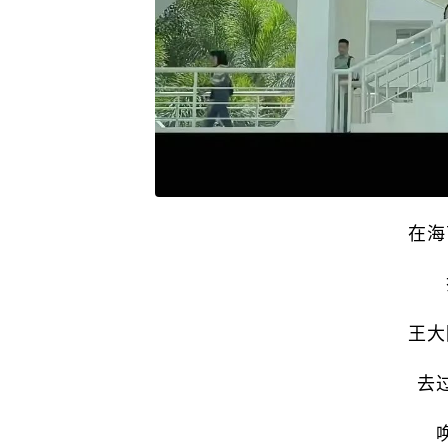
在海
王大
去