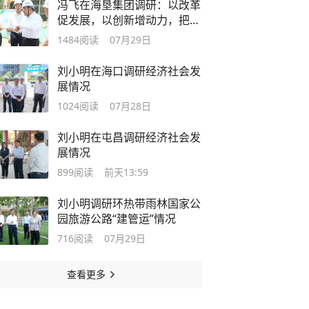
冯飞在海垦集团调研：以改革
促发展，以创新增动力，把学
习教育成果转化为企业高质量
1484
阅读
07月29日
发展实绩
刘小明在海口调研经济社会发
展情况
1024
阅读
07月28日
刘小明在屯昌调研经济社会发
展情况
899
阅读
前天13:59
刘小明调研环热带雨林国家公
园旅游公路“建管运”情况
716
阅读
07月29日
查看更多