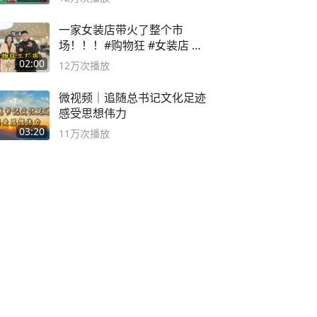
一家女装店带火了整个市
场！！！#购物狂 #女装店 #
高品质女装
02:00
12万
次播放
微视频｜追随总书记文化足迹
感受思想伟力
03:20
11万
次播放