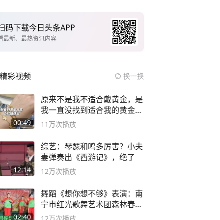
扫码下载今日头条APP
看最新、最热资讯内容
精彩视频
换一换
原来不是我不适合戴黄金，是
我一直没找到适合我的黄金
😭
00:49
11万
次播放
综艺：琴瑟和鸣多厉害？小夫
妻弹奏出《西游记》，绝了
12:14
12万
次播放
舞蹈《想你想不够》表演：南
宁市红光歌舞艺术团森林春红
舞蹈队。
02:40
12万
次播放