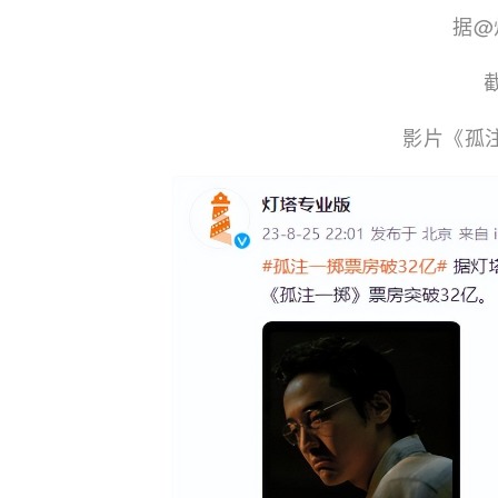
据@
影片《孤