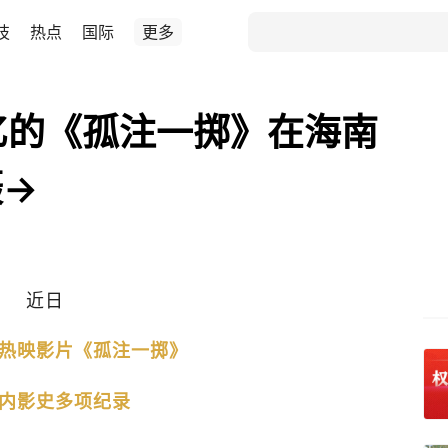
技
热点
国际
更多
亿的《孤注一掷》在海南
摄→
近日
热映影片《孤注一掷》
内影史多项纪录