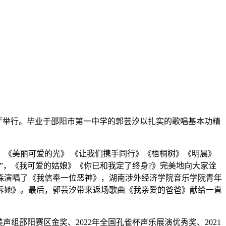
园音乐厅举行。毕业于邵阳市第一中学的郭芸汐以扎实的歌唱基本功精
《美丽可爱的光》 《让我们携手同行》《梧桐树》《明晨》
”，《我可爱的姑娘》《你已和我定了终身?》完美地向大家诠
森演唱了《我信奉一位恶神》，湖南涉外经济学院音乐学院青年
诉她》。最后，郭芸汐带来返场歌曲《我亲爱的爸爸》献给一直
组邵阳赛区金奖、2022年全国孔雀杯声乐展演优秀奖、2021