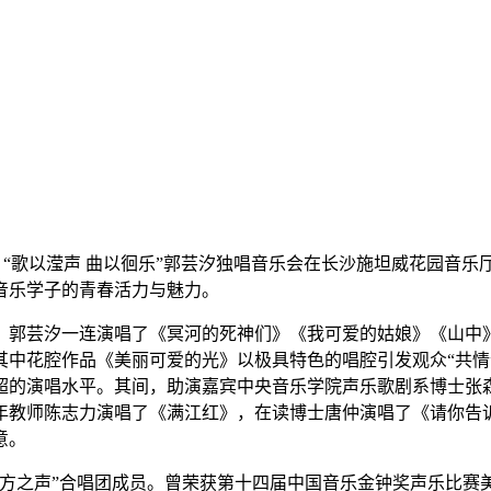
月26日，“歌以滢声 曲以徊乐”郭芸汐独唱音乐会在长沙施坦威花
音乐学子的青春活力与魅力。
，郭芸汐一连演唱了《冥河的死神们》《我可爱的姑娘》《山中》
其中花腔作品《美丽可爱的光》以极具特色的唱腔引发观众“共情
超的演唱水平。其间，助演嘉宾中央音乐学院声乐歌剧系博士张
年教师陈志力演唱了《满江红》，在读博士唐仲演唱了《请你告
意。
之声”合唱团成员。曾荣获第十四届中国音乐金钟奖声乐比赛美声