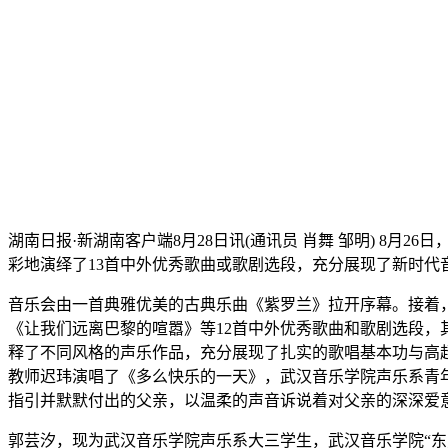
湖南日报·新湖南客户端8月28日讯(通讯员 肖舞 邹明) 8
彩地演绎了13首中外优秀歌曲或歌剧选段，充分展现了新时代
音乐会由一首典雅优美的古典乐曲《紫罗兰》拉开序幕。接着
《让我们远离巴黎的喧嚣》等12首中外优秀歌曲和歌剧选段，
释了不同风格的声乐作品，充分展现了扎实的歌唱基本功与高
教师迟玮演唱了《多么快乐的一天》，武汉音乐学院声乐系青
指引并默默付出的父亲，以温柔的声音诉说着对父亲的深深爱
郭芸汐，现为武汉音乐学院声乐系大三学生，武汉音乐学院“东方