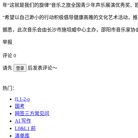
年“这就是我们的旋律”音乐之旅全国青少年声乐展演优秀奖、
“希望以自己渺小的行动积极倡导健康高雅的文化艺术活动，
据悉，此次音乐会由长沙市施坦威中心主办，邵阳市音乐家协
举报
评论
0
请先
后发表评论～
登录
热门：
[L1-2-o
国考
网签三方常见问
AI 写作
L0&L1 前
清单库