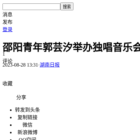
搜索
消息
发布
登录
邵阳青年郭芸汐举办独唱音乐
1
评论
2023-08-28 13:31
·
湖南日报
收藏
分享
转发到头条
复制链接
微信
新浪微博
QQ空间