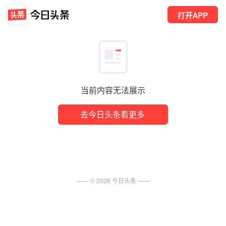
打开APP
当前内容无法展示
去今日头条看更多
—— ©
2026
今日头条
——