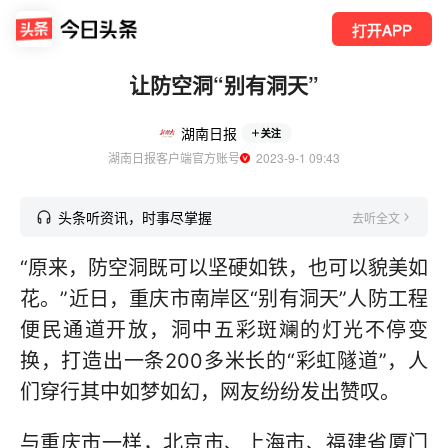
打开APP
让防空洞“别有洞天”
湖南日报
关注
湖南日报客户端官方账号
  2023-9-1 09:43
头条听资讯，时事尽掌握
去听全文
“原来，防空洞既可以坚硬如铁，也可以貌美如
花。”近日，重庆市南岸区“别有洞天”人防工程
便民通道开放，洞中五彩斑斓的灯光不停变
换，打造出一条200多米长的“彩虹隧道”，人
们穿行其中如梦如幻，网友纷纷发出赞叹。
与重庆市一样，北京市、上海市、福建省厦门