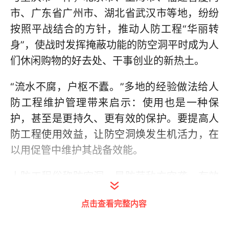
市、广东省广州市、湖北省武汉市等地，纷纷
按照平战结合的方针，推动人防工程“华丽转
身”，使战时发挥掩蔽功能的防空洞平时成为人
们休闲购物的好去处、干事创业的新热土。
“流水不腐，户枢不蠹。”多地的经验做法给人
防工程维护管理带来启示：使用也是一种保
护，甚至是更持久、更有效的保护。要提高人
防工程使用效益，让防空洞焕发生机活力，在
以用促管中维护其战备效能。
人防工程俗称防空洞，是防范敌方空袭、有效
掩蔽人员物资、保存战争潜力的重要设施。近
点击查看完整内容
年来，全国各地结合民用建筑建设和单独建设
的人防工程越来越多，人均防护面积大幅度增