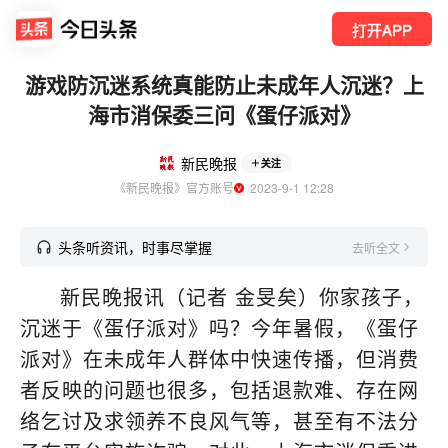
打开APP
游戏防沉迷系统真能防止未成年人沉迷？上
海市消保委三问《蛋仔派对》
新民晚报
关注
《新民晚报》官方账号
  2023-9-1 12:28
头条听资讯，时事尽掌握
去听全文
新民晚报讯（记者 金旻矣）你家孩子，
沉迷于《蛋仔派对》吗？今年暑假，《蛋仔
派对》在未成年人群体中快速传播，但消费
者反映的问题也很多，包括退款难、存在网
络乞讨及求领养不良风气等，甚至有不法分