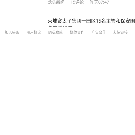
龙头新闻
15
评论
昨天07:47
柬埔寨太子集团一园区15名主管和保安围
各获刑13年
加入头条
用户协议
隐私政策
媒体合作
广告合作
友情链接
齐鲁壹点
54分钟前
藏身玉米地！河南西平重大刑案嫌犯落网
看看新闻
3
评论
1小时前
原北京军区副司令员兼北京军区空军司令
澎湃新闻
83
评论
3小时前