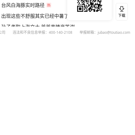
台风白海豚实时路径
出现这些不舒服其实已经中暑了
下载
孙子考取上海交大 爷爷高情商答谢
公司
违法和不良信息举报：400-140-2108
举报邮箱：jubao@toutiao.com
医生提醒别忽略肠癌的身体预警
扫码下载今日头条APP
看最新、最热资讯内容
26
今日头条
黄打非网上举报
谣言曝光台
有害信息举报
举报受理公示
 专项举报：mcnjubao@toutiao.com
人相关举报：400-140-2108
荐专项举报：sfjubao@bytedance.com