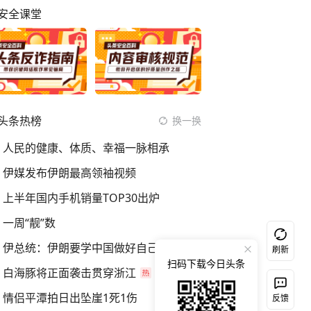
安全课堂
头条热榜
换一换
人民的健康、体质、幸福一脉相承
伊媒发布伊朗最高领袖视频
上半年国内手机销量TOP30出炉
一周“靓”数
伊总统：伊朗要学中国做好自己的事
刷新
扫码下载今日头条
白海豚将正面袭击贯穿浙江
情侣平潭拍日出坠崖1死1伤
反馈