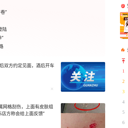
卷”
登陆
”
路
后双方约定见面，酒后开车
1
2
3
4
金属网格刮伤，上面有皮肤组
5
S店方称会给上面反馈”
6