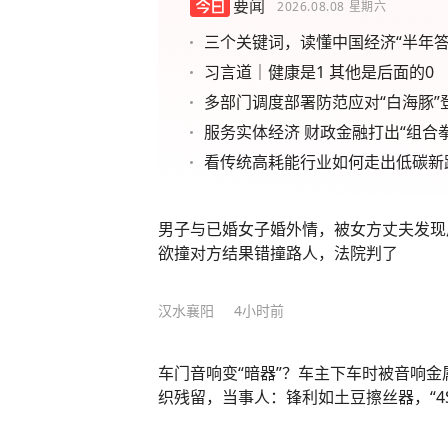
要闻
2026.08.08
星期六
三个关键词，读懂中国经济“半年答
习言道｜健康是1 其他是后面的0
多部门调度部署防范应对“白海豚”
服务实体经济 财政金融打出“组合拳
看传统高耗能行业如何走出低碳新
男子与已婚女子婚外情，被女方丈夫发现
欲撞对方结果错撞路人，法院判了
汉水襄阳
4小时前
车门音响变“暗器”？车主下车时被音响
织残留，当事人：锋利如土豆擦丝器，“4