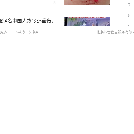
7
8
殴4名中国人致1死3重伤，
9
更多
下载今日头条APP
北京抖音信息服务有限
10
细节曝光
©
20
扫
网络
网上
员李永金逝世，享年84岁
侵权
MCN
未成年
算法推