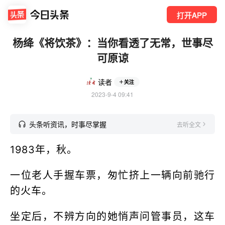
打开APP
杨绛《将饮茶》：当你看透了无常，世事尽
可原谅
读者
关注
2023-9-4 09:41
头条听资讯，时事尽掌握
去听全文
1983年，秋。
一位老人手握车票，匆忙挤上一辆向前驰行
的火车。
坐定后，不辨方向的她悄声问管事员，这车