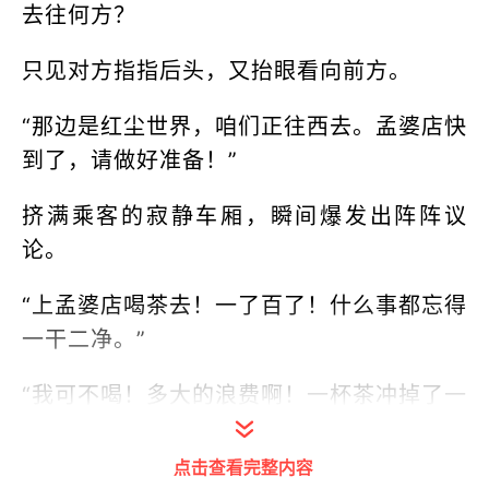
去往何方？
只见对方指指后头，又抬眼看向前方。
“那边是红尘世界，咱们正往西去。孟婆店快
到了，请做好准备！”
挤满乘客的寂静车厢，瞬间爆发出阵阵议
论。
“上孟婆店喝茶去！一了百了！什么事都忘得
一干二净。”
“我可不喝！多大的浪费啊！一杯茶冲掉了一
辈子的经验，一辈子不都是白活了？”
点击查看完整内容
老人一想到自己辛苦攒下的前尘往事即将清