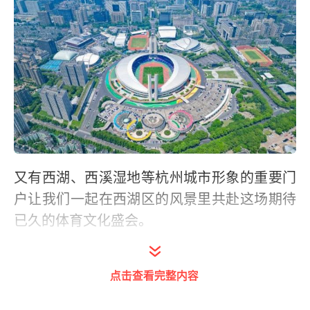
又有西湖、西溪湿地等杭州城市形象的重要门
户让我们一起在西湖区的风景里共赴这场期待
已久的体育文化盛会。
“十里长街市井连，月明桥上看神仙。”唐代诗
点击查看完整内容
人张祜以一句诗词将大唐盛世的人间烟火气描
绘得淋漓尽致。如今，这场跨越千年的盛世风