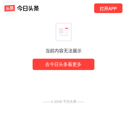
打开APP
当前内容无法展示
去今日头条看更多
—— ©
2026
今日头条
——