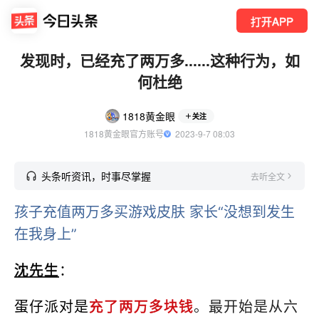
打开APP
发现时，已经充了两万多......这种行为，如
何杜绝
1818黄金眼
关注
1818黄金眼官方账号
  2023-9-7 08:03
头条听资讯，时事尽掌握
去听全文
孩子充值两万多买游戏皮肤 家长“没想到发生
在我身上”
沈先生
：
蛋仔派对是
充了两万多块钱
。最开始是从六