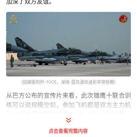
加深了双方友谊。
（回娘家的歼-10CE，深绿-蓝灰波纹迷彩非常抢眼）
从巴方公布的宣传片来看，此次雄鹰十联合训
练可以说规模空前，参加飞机都是双方主力机
型。解放军空军派出歼-10C、歼-16战斗机、
歼-11B战斗机和空警500预警机，巴基斯坦空
点击查看完整内容
军参训飞机有歼-10CE、JF-17“枭龙”战斗机和