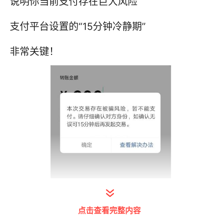
说明你当前支付存在巨大风险
支付平台设置的“15分钟冷静期”
非常关键！
拦截示例1
点击查看完整内容