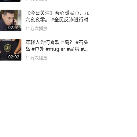
【今日关注】吾心暖民心，九
六幺幺零。 #全民反诈进行时
02:51
11万
次播放
年轻人为何喜欢上岛？ #石头
岛 #户外 #mugler #品牌 #足
球流氓
02:02
11万
次播放