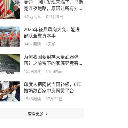
莫迪一回国发现天塌了，马斯
克连夜跑路，原因让所有外资
清醒
4.2万
阅读
05月28日
2026年征兵风向大变，能进
部队全靠真本事
9401
阅读
7天前
为何我国要封存大量武器弹
药？之前留下的家底究竟有多
厚?
1559
阅读
14小时前
印度人把网贷当国补领，6年
撸塌数百家中资网贷平台
1546
阅读
07月22日
查看更多