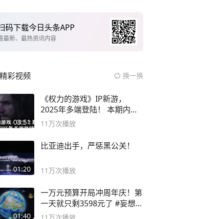
扫码下载今日头条APP
看最新、最热资讯内容
精彩视频
换一换
《权力的游戏》IP新游，
2025年多端登陆！ 本期内容
概要
03:51
11万
次播放
比亚迪出手，严惩黑公关！
01:20
11万
次播放
一万元预算开局冲周年庆！第
一天就只剩3598元了 #妄想山
海
01:40
11万
次播放