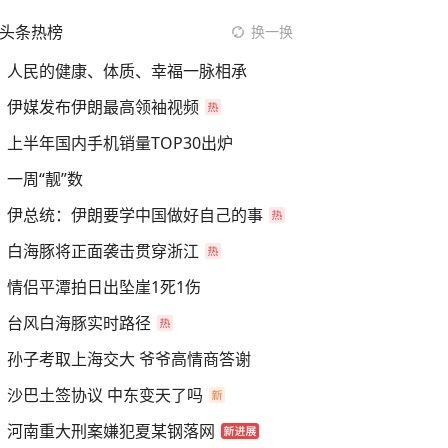
头条热榜
换一换
人民的健康、体质、幸福一脉相承
伊媒发布伊朗最高领袖视频
上半年国内手机销量TOP30出炉
一周“靓”数
伊总统：伊朗要学中国做好自己的事
白海豚将正面袭击贯穿浙江
情侣平潭拍日出坠崖1死1伤
台风白海豚实时路径
孙子考取上海交大 爷爷高情商答谢
沙巴土签协议 中东变天了吗
河南重大刑案嫌犯夏某钢落网