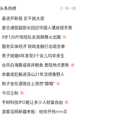
头条热榜
换一换
奋进开新局 实干挑大梁
泰交通部副部长回应中国人遭歧视手势
9岁120斤啦啦队女孩跳舞火出圈
服务实体经济 财政金融打出组合拳
男子结婚8年发现3个女儿均非亲生
台风白海豚或吞并鲸鱼 登陆地点更新
命案逃犯躲进深山21年活得像野人
狗子坐在酒馆台上突然“跟唱”
今日立秋
宇树科技IPO能让多少人财富自由
游客没网新疆老板：给你开热rrrr点