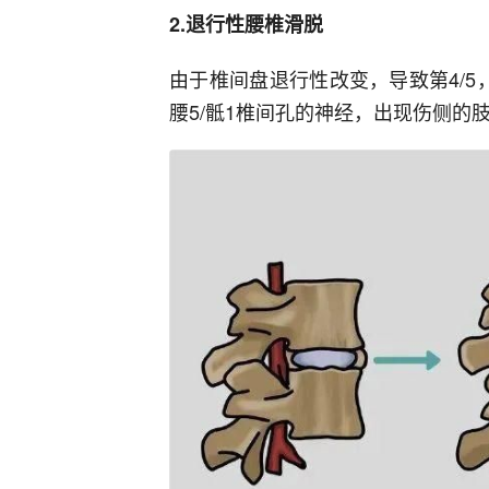
2.退行性腰椎滑脱
由于椎间盘退行性改变，导致第4/5，3
腰5/骶1椎间孔的神经，出现伤侧的