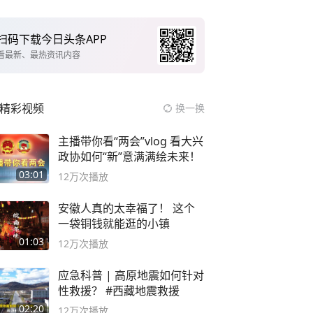
扫码下载今日头条APP
看最新、最热资讯内容
精彩视频
换一换
主播带你看“两会”vlog 看大兴
政协如何“新”意满满绘未来！
03:01
12万
次播放
安徽人真的太幸福了！ 这个
一袋铜钱就能逛的小镇
01:03
12万
次播放
应急科普 | 高原地震如何针对
性救援？ #西藏地震救援
02:20
12万
次播放