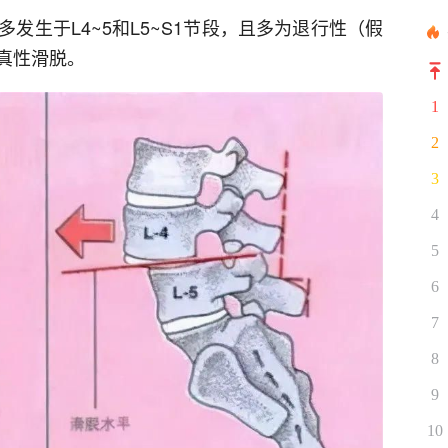
多发生于L4~5和L5~S1节段，且多为退行性（假
真性滑脱。
1
2
3
4
5
6
7
8
9
10