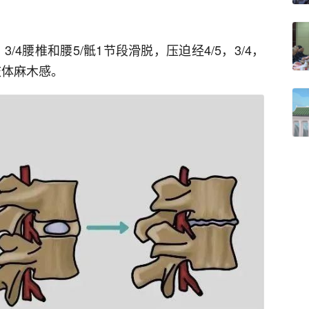
/4腰椎和腰5/骶1节段滑脱，压迫经4/5，3/4，
肢体麻木感。