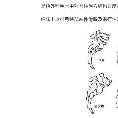
是指外科手术中对脊柱后方结构过度
临床上以椎弓峡部裂性滑脱及退行性