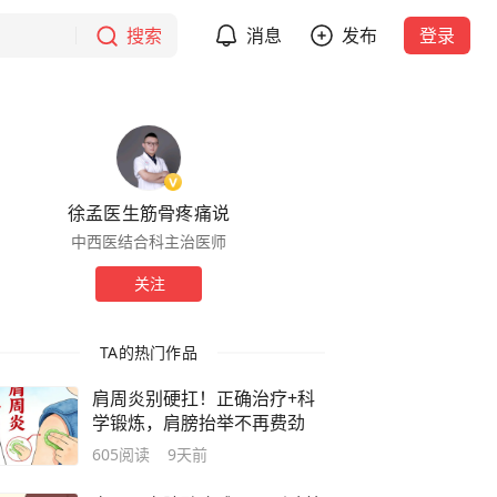
搜索
消息
发布
登录
徐孟医生筋骨疼痛说
中西医结合科主治医师
关注
TA的热门作品
肩周炎别硬扛！正确治疗+科
学锻炼，肩膀抬举不再费劲
605
阅读
9天前