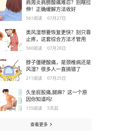
肩周炎肩膀酸痛难忍？别瞎拉
伸！正确缓解方法收好
561
阅读
07月27日
类风湿想要恢复更快？别只靠
止疼，这套综合方法才管用
560
阅读
07月28日
脖子僵硬酸痛，是颈椎病还是
风湿？很多人一直搞错了
211
阅读
07月25日
久坐屁股痛,腿麻？这一个原
因你知道吗!
155
阅读
5天前
查看更多