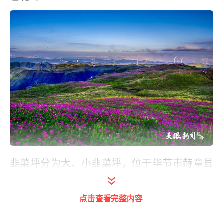
韭菜坪分为大、小韭菜坪，位于毕节市赫章县
阿西里西旅游区，大韭菜坪最高主峰海拔2777
米，小韭菜坪最高主峰海拔2900米，素有“贵
点击查看完整内容
州屋脊”之称。万亩野生韭菜在秋天灿烂绽放，