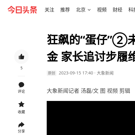
关注
推荐
北京
视频
财经
科
狂飙的“蛋仔”②
金 家长追讨步履
5
2023-09-15 17:40
·
大象新闻
原创
大象新闻记者 汤磊/文 图 视频 剪辑
评论
收藏
分享