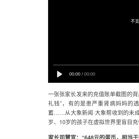
不支
00:00
/
00:00
一张张家长发来的充值账单截图的背
礼钱”，有的是患严重肾病妈妈的
蓄……从大象新闻·大象帮收到的未成
岁、10岁的孩子在虚拟世界里盲目充
家长司慧宣：“648元的蛋币，相当