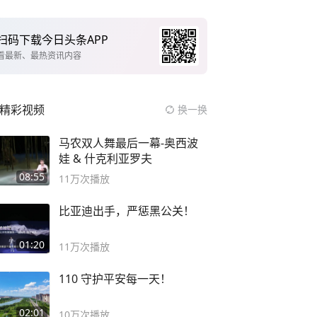
扫码下载今日头条APP
看最新、最热资讯内容
精彩视频
换一换
马农双人舞最后一幕-奥西波
娃 & 什克利亚罗夫
08:55
11万
次播放
比亚迪出手，严惩黑公关！
01:20
11万
次播放
110 守护平安每一天！
02:01
10万
次播放