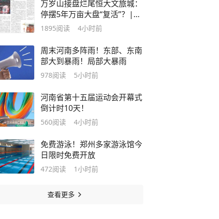
万岁山接盘烂尾恒大文旅城：
停摆5年万亩大盘“复活”？|大
象财富
1895
阅读
4小时前
周末河南多阵雨！东部、东南
部大到暴雨！局部大暴雨
978
阅读
5小时前
河南省第十五届运动会开幕式
倒计时10天！
560
阅读
4小时前
免费游泳！郑州多家游泳馆今
日限时免费开放
472
阅读
1小时前
查看更多