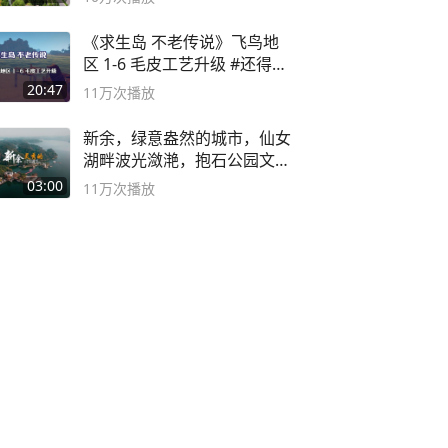
《求生岛 不老传说》飞鸟地
区 1-6 毛皮工艺升级 #还得是
主机大作
20:47
11万
次播放
新余，绿意盎然的城市，仙女
湖畔波光潋滟，抱石公园文化
深邃……
03:00
11万
次播放