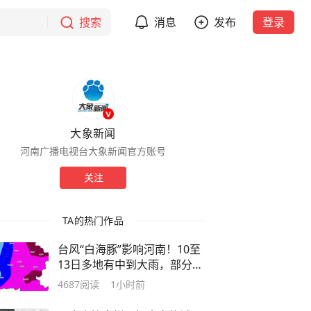
搜索
消息
发布
登录
大象新闻
河南广播电视台大象新闻官方账号
关注
TA的热门作品
台风“白海豚”影响河南！10至
13日多地有中到大雨，部分地
区有暴雨大暴雨
4687
阅读
1小时前