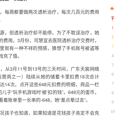
，每周都要做两次透析治疗，每次几百元的费用
。
1
源，但透析治疗却不能停。为了不耽误治疗，她
2
的费用。3月份，司慧宣去医院透析治疗交费时，
3
里就有一种不祥的预感，猜想了手机账号被盗等
戏充了值。
4
5
，从3月11号到13号的三天时间，广东天宸网络
6
营商之一）陆续从她的储蓄卡里扣费18次总计
多达14次。点开这些648元扣费的明细，商品一栏
7
的儿子“玩手机游戏时‘被’扣的钱”。648元的蛋币，
8
着账单里一长串的-648，她“差点晕过去”。
9
10
况孩子也知道，如果知道是花钱孩子肯定不会充