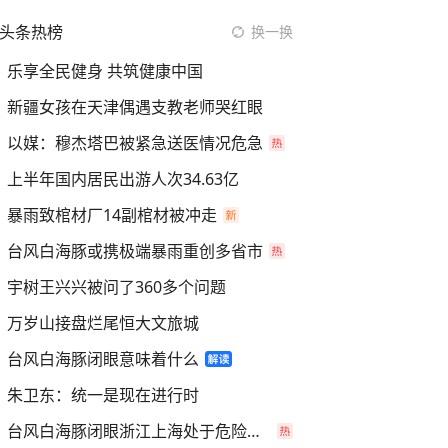
头条热榜
换一换
乐享全民健身 共筑健康中国
新疆女孩在天津偶遇支教老师哭红眼
以媒：穆杰塔巴被紧急送医情况危急
上半年国内居民出游人次34.63亿
暴雨致棺材厂14副棺材被冲走
台风白海豚或携极端暴雨重创多省市
宇树王兴兴被问了360多个问题
万岁山接盘烂尾恒大文旅城
台风白海豚闭眼意味着什么
朱卫东：统一是现在进行时
台风白海豚闭眼浙江上海处于危险半圆