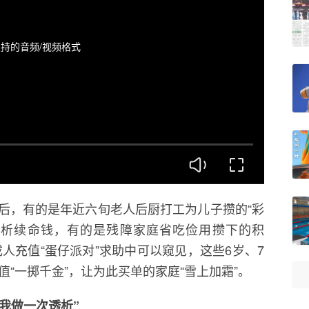
持的音频/视频格式
后，有的是年近六旬老人后厨打工为儿子攒的“彩
透析续命钱，有的是残障家庭省吃俭用攒下的积
人充值“蛋仔派对”求助中可以窥见，这些6岁、7
值“一掷千金”，让为此买单的家庭“雪上加霜”。
于我做一次透析”