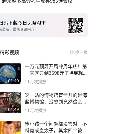
越来越多高分考生放弃985选警校
扫码下载今日头条APP
看最新、最热资讯内容
精彩视频
换一换
一万元预算开局冲周年庆！第
一天就只剩3598元了 #妄想山
海
01:40
11万
次播放
这一站的博物馆盲盒开的是海
盐博物馆，没想到竟然这么好
逛！
01:49
11万
次播放
笨小孩一个问题都没答对，不
料竟成皇太子，其余四个被处