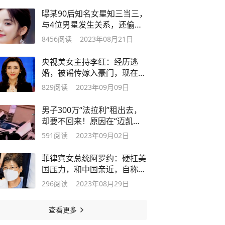
曝某90后知名女星知三当三，
与4位男星发生关系，还偷情
被抓原行
8456
阅读
2023年08月21日
央视美女主持李红：经历逃
婚，被谣传嫁入豪门，现在结
局怎样了？
829
阅读
2023年09月09日
男子300万“法拉利”租出去，
却要不回来！原因在“迈凯
伦”？
591
阅读
2023年09月02日
菲律宾女总统阿罗约：硬扛美
国压力，和中国亲近，自称中
国儿媳妇
296
阅读
2023年08月29日
查看更多