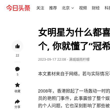
关注
推荐
北京
视频
财经
科
女明星为什么都
个, 你就懂了“冠
22
2023-09-17 22:08
·
满城烟雨柠檬
本文素材来自于网络，若与实际情况
5
2008年，香港掀起了一场轰动一
收藏
员的艳照门事件，此事震惊了整个娱
的个人问题，它也深刻影响了那些被
分享