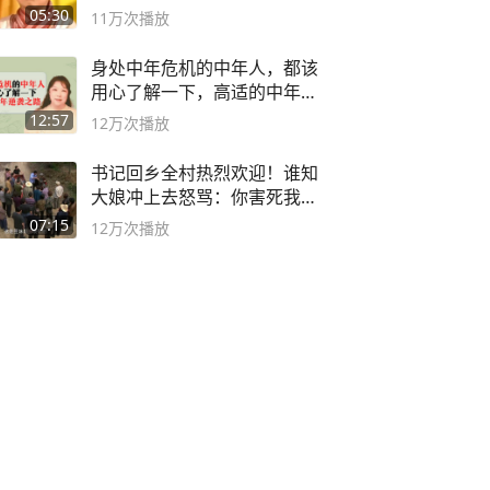
死
05:30
11万
次播放
身处中年危机的中年人，都该
用心了解一下，高适的中年逆
袭之路
12:57
12万
次播放
书记回乡全村热烈欢迎！谁知
大娘冲上去怒骂：你害死我儿
子
07:15
12万
次播放