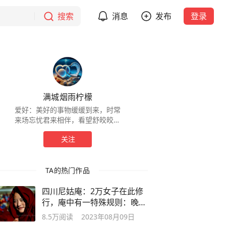
搜索
消息
发布
登录
满城烟雨柠檬
爱好：美好的事物缓缓到来，时常
来场忘忧君来相伴，看望舒皎皎在
故乡的桃花酿的海边
关注
TA的热门作品
四川尼姑庵：2万女子在此修
行，庵中有一特殊规则：晚上
禁止购物
8.5万
阅读
2023年08月09日