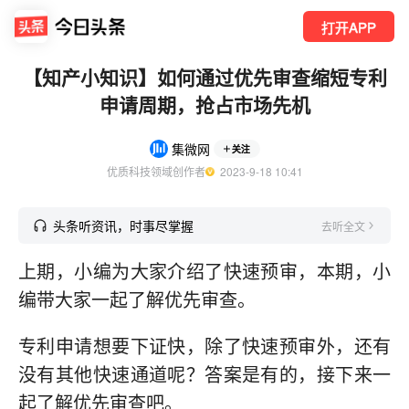
打开APP
【知产小知识】如何通过优先审查缩短专利
申请周期，抢占市场先机
集微网
关注
优质科技领域创作者
  2023-9-18 10:41
头条听资讯，时事尽掌握
去听全文
上期，小编为大家介绍了快速预审，本期，小
编带大家一起了解优先审查。
专利申请想要下证快，除了快速预审外，还有
没有其他快速通道呢？答案是有的，接下来一
起了解优先审查吧。