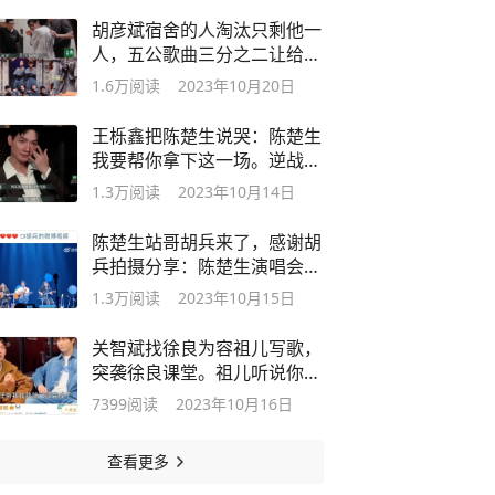
胡彦斌宿舍的人淘汰只剩他一
人，五公歌曲三分之二让给弹
壳唱
1.6万
阅读
2023年10月20日
王栎鑫把陈楚生说哭：陈楚生
我要帮你拿下这一场。逆战倒
数第一
1.3万
阅读
2023年10月14日
陈楚生站哥胡兵来了，感谢胡
兵拍摄分享：陈楚生演唱会视
频
1.3万
阅读
2023年10月15日
关智斌找徐良为容祖儿写歌，
突袭徐良课堂。祖儿听说你是
爆款来的
7399
阅读
2023年10月16日
查看更多