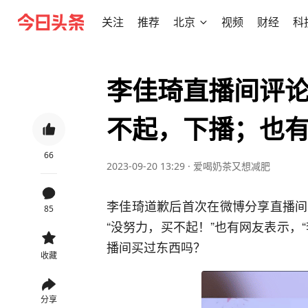
关注
推荐
北京
视频
财经
科
李佳琦直播间评
不起，下播；也
66
2023-09-20 13:29
·
爱喝奶茶又想减肥
李佳琦道歉后首次在微博分享直播间
85
“没努力，买不起！”也有网友表示，
播间买过东西吗？
收藏
分享