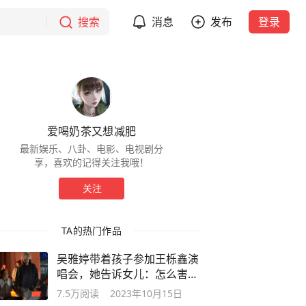
搜索
消息
发布
登录
爱喝奶茶又想减肥
最新娱乐、八卦、电影、电视剧分
享，喜欢的记得关注我哦！
关注
TA的热门作品
吴雅婷带着孩子参加王栎鑫演
唱会，她告诉女儿：怎么害怕
都别后退
7.5万
阅读
2023年10月15日