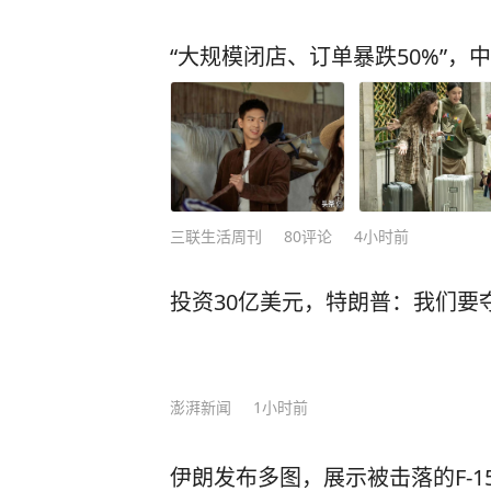
“大规模闭店、订单暴跌50%”，
三联生活周刊
80
评论
4小时前
投资30亿美元，特朗普：我们要
澎湃新闻
1小时前
伊朗发布多图，展示被击落的F-