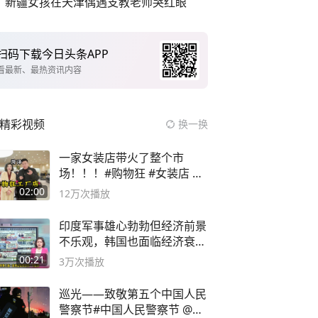
新疆女孩在天津偶遇支教老师哭红眼
扫码下载今日头条APP
看最新、最热资讯内容
精彩视频
换一换
一家女装店带火了整个市
场！！！#购物狂 #女装店 #
高品质女装
02:00
12万
次播放
印度军事雄心勃勃但经济前景
不乐观，韩国也面临经济衰退
风险
00:21
3万
次播放
巡光——致敬第五个中国人民
警察节#中国人民警察节 @抖