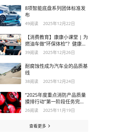
8项智能底盘系列团体标准发
布
49
阅读
2025年12月22日
【消费教育】康康小课堂 | 为
燃油车做“环保体检”？健康指
数揭秘真实油耗
39
阅读
2025年12月26日
耐腐蚀性成为汽车业的品质基
线
38
阅读
2025年12月24日
“2025年度重点消防产品质量
摸排行动”第一阶段任务完
成：消防应急灯具产品不能不
26
阅读
2025年11月19日
应急
查看更多