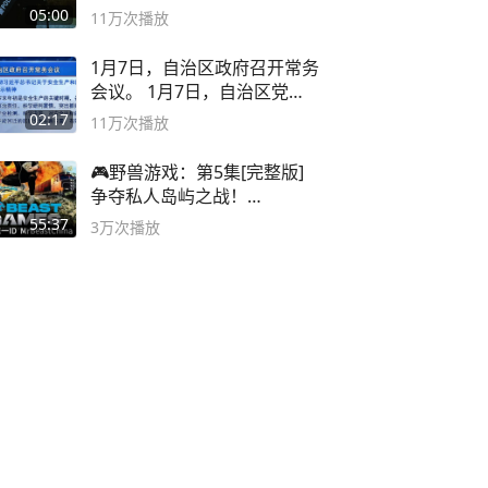
音小助手
05:00
11万
次播放
1月7日，自治区政府召开常务
会议。 1月7日，自治区党委
副书记
02:17
11万
次播放
🎮野兽游戏：第5集[完整版]
争夺私人岛屿之战！
#MrBeastChina
55:37
3万
次播放