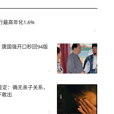
最高年化1.6%
 唐国强开口秒回94版
鉴定：确无亲子关系，
不敢出