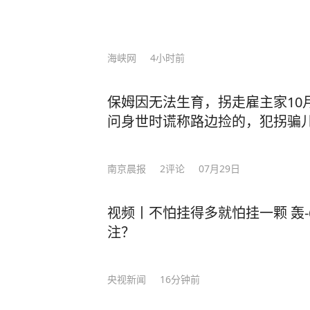
海峡网
4小时前
保姆因无法生育，拐走雇主家10
问身世时谎称路边捡的，犯拐骗
南京晨报
2
评论
07月29日
视频丨不怕挂得多就怕挂一颗 轰-
注？
央视新闻
16分钟前