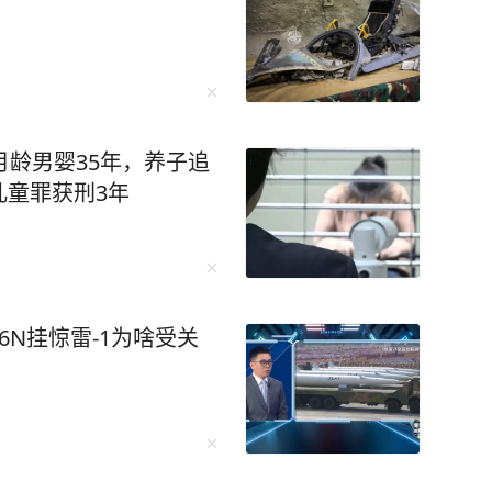
月龄男婴35年，养子追
儿童罪获刑3年
6N挂惊雷-1为啥受关