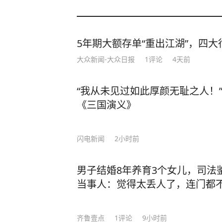
5年期大额存单“重出江湖”，四大行
大众新闻-大众日报
1
评论
4天前
“我从未见过如此厚颜无耻之人！”
《三国演义》
闪电新闻
2小时前
男子结婚8年养育3个女儿，司法
当事人：觉得太丢人了，连门都
齐鲁壹点
1
评论
9小时前