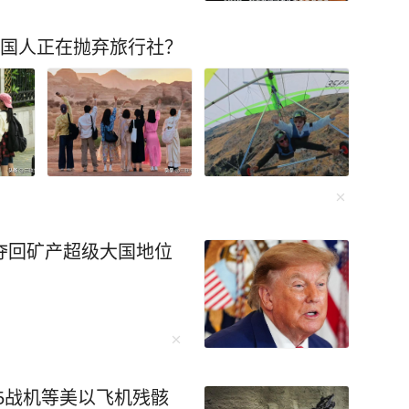
中国人正在抛弃旅行社？
夺回矿产超级大国地位
15战机等美以飞机残骸