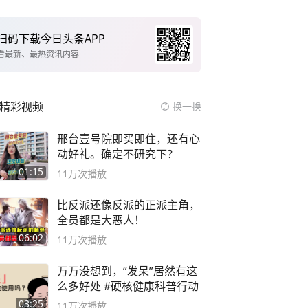
扫码下载今日头条APP
看最新、最热资讯内容
精彩视频
换一换
邢台壹号院即买即住，还有心
动好礼。确定不研究下？
01:15
11万
次播放
比反派还像反派的正派主角，
全员都是大恶人！
06:02
11万
次播放
万万没想到，“发呆”居然有这
么多好处 #硬核健康科普行动
03:25
11万
次播放