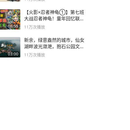
【火影×忍者神龟①】第七班
大战忍者神龟！童年回忆联动
论武？
08:55
11万
次播放
新余，绿意盎然的城市，仙女
湖畔波光潋滟，抱石公园文化
深邃……
03:00
11万
次播放