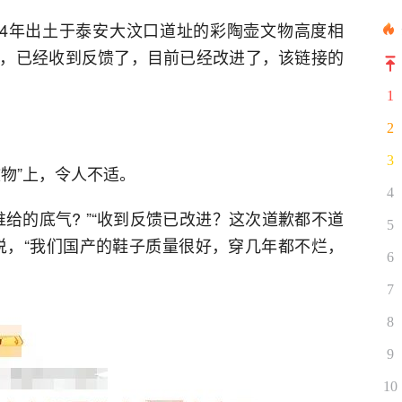
74年出土于泰安大汶口道址的彩陶壶文物高度相
，已经收到反馈了，目前已经改进了，该链接的
1
2
3
物”上，令人不适。
4
给的底气? ”“收到反馈已改进？这次道歉都不道
5
说，“我们国产的鞋子质量很好，穿几年都不烂，
6
7
8
9
10