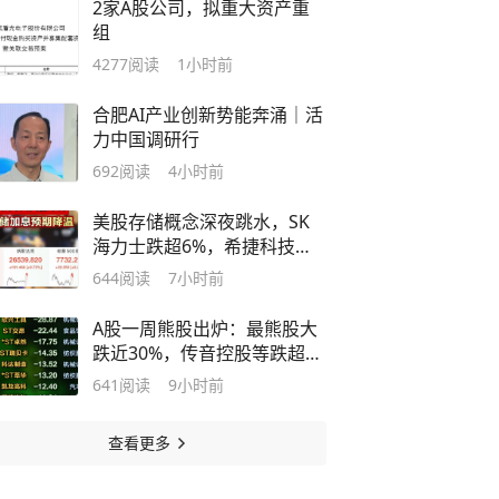
2家A股公司，拟重大资产重
组
4277
阅读
1小时前
合肥AI产业创新势能奔涌｜活
力中国调研行
692
阅读
4小时前
美股存储概念深夜跳水，SK
海力士跌超6%，希捷科技重
挫10%
644
阅读
7小时前
A股一周熊股出炉：最熊股大
跌近30%，传音控股等跌超
10%
641
阅读
9小时前
查看更多