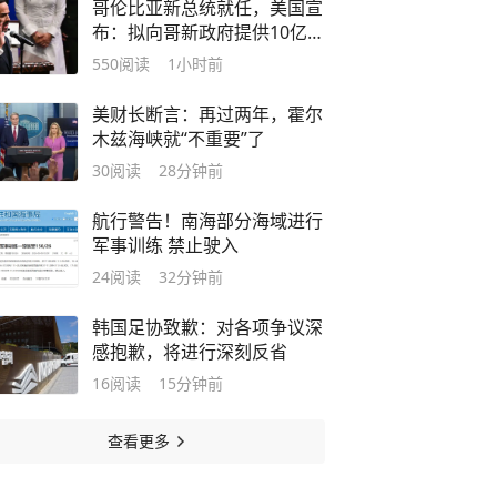
哥伦比亚新总统就任，美国宣
布：拟向哥新政府提供10亿美
元安全援助
550
阅读
1小时前
美财长断言：再过两年，霍尔
木兹海峡就“不重要”了
30
阅读
28分钟前
航行警告！南海部分海域进行
军事训练 禁止驶入
24
阅读
32分钟前
韩国足协致歉：对各项争议深
感抱歉，将进行深刻反省
16
阅读
15分钟前
查看更多