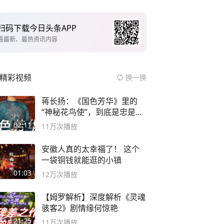
扫码下载今日头条APP
看最新、最热资讯内容
精彩视频
换一换
蒋长扬：《国色芳华》里的
“神秘花鸟使”，到底是忠是
奸？
02:11
11万
次播放
安徽人真的太幸福了！ 这个
一袋铜钱就能逛的小镇
01:03
12万
次播放
【姆罗解析】深度解析《灵魂
骇客2》剧情缘何惊艳
21:25
11万
次播放