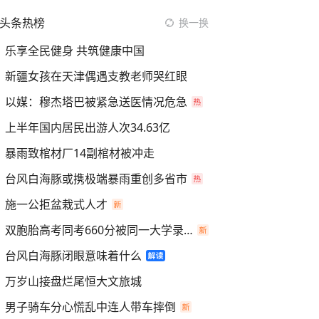
头条热榜
换一换
乐享全民健身 共筑健康中国
新疆女孩在天津偶遇支教老师哭红眼
以媒：穆杰塔巴被紧急送医情况危急
上半年国内居民出游人次34.63亿
暴雨致棺材厂14副棺材被冲走
台风白海豚或携极端暴雨重创多省市
施一公拒盆栽式人才
双胞胎高考同考660分被同一大学录取
台风白海豚闭眼意味着什么
万岁山接盘烂尾恒大文旅城
男子骑车分心慌乱中连人带车摔倒