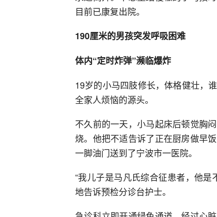
目前已康复出院。
190厘米的男孩突发呼吸困难
体内“定时炸弹”濒临爆炸
19岁的小马四肢修长，体格健壮，
全家人烦恼的源头。
不久前的一天，小马起床后顿觉胸闷
烧。他把不适告诉了正在厨房做早饭
一脚油门送到了宁波市一医院。
“我儿子是马凡氏综合征患者，他是
地告诉预检分诊台护士。
急诊科立即开通绿色通道，经过心脏