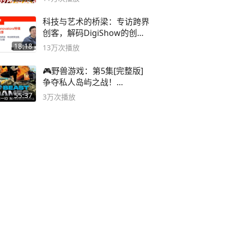
科技与艺术的桥梁：专访跨界
创客，解码DigiShow的创新
之路
18:18
13万
次播放
🎮野兽游戏：第5集[完整版]
争夺私人岛屿之战！
#MrBeastChina
55:37
3万
次播放