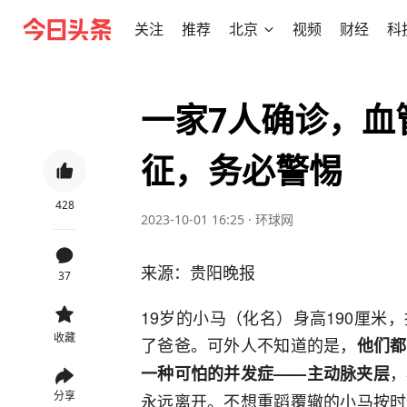
关注
推荐
北京
视频
财经
科
一家7人确诊，血
征，务必警惕
428
2023-10-01 16:25
·
环球网
来源：贵阳晚报
37
19岁的小马（化名）身高190厘
收藏
了爸爸。可外人不知道的是，
他们都
，
一种可怕的并发症——主动脉夹层
分享
永远离开。不想重蹈覆辙的小马按时