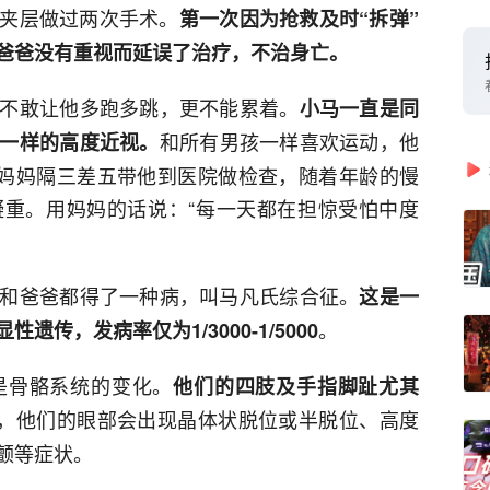
夹层做过两次手术。
第一次因为抢救及时“拆弹”
爸爸没有重视而延误了治疗，不治身亡。
不敢让他多跑多跳，更不能累着。
小马一直是同
和所有男孩一样喜欢运动，他
一样的高度近视。
。妈妈隔三差五带他到医院做检查，随着年龄的慢
重。用妈妈的话说：“每一天都在担惊受怕中度
和爸爸都得了一种病，叫马凡氏综合征。
这是一
。
传，发病率仅为1/3000-1/5000
是骨骼系统的变化。
他们的四肢及手指脚趾尤其
，他们的眼部会出现晶体状脱位或半脱位、高度
颤等症状。