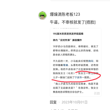
爆燥滴陈老板123
牛逼，不审核就发了[捂脸]
长图
回复
·
2023年10月01日