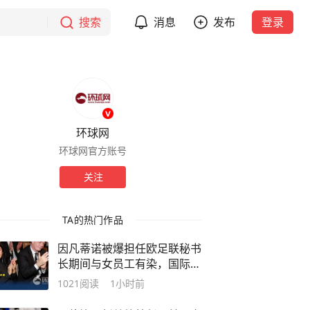
搜索
消息
发布
登录
环球网
环球网官方账号
关注
TA的热门作品
因凡蒂诺被爆担任欧足联秘书
长期间与女员工有染，国际足
联、欧足联相继回应
1021
阅读
1小时前