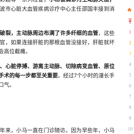
波市心脏大血管疾病诊疗中心主任邵国丰接到消
，这些
破裂，主动脉周边布满了许多纤细的血管
1
官，如果连接肝脏的那根血管没接好，肝脏就坏
2
会高位截瘫。
3
4
、心脏停搏、游离主动脉、切除病变血管、原位
。经过7个小时的漫长手
手术的每一步都至关重要
5
口气。
6
7
8
9
年来，小马一直在门诊随访。因为早些年，小马
10