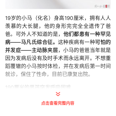
19岁的小马（化名）身高190厘米，拥有人人
羡慕的大长腿，他的身形完完全全遗传了爸
爸。可外人不知道的是，
他们都患有一种罕见
病——马凡氏综合征。
这种疾病有一种
可怕的
并发症——主动脉夹层
，小马的爸爸当年就是
因为发病后没有及时手术而永远离开。不想重
蹈覆辙的小马按时体检，并在发病后第一时间
就诊，保住了性命，目前已康复出院。
190厘米的男孩突发呼吸困难
体内“定时炸弹”濒临爆炸
点击查看完整内容
19岁的小马四肢修长，体格健壮，谁见了都夸