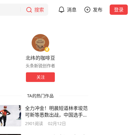
搜索
消息
发布
登录
北纬的咖啡豆
头条新锐创作者
关注
TA的热门作品
全力冲金！明晨短道林孝埈范
可新等悉数出战，中国选手分
组出炉
2901
阅读
02月12日