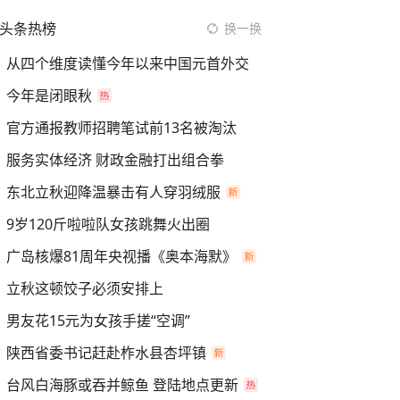
头条热榜
换一换
从四个维度读懂今年以来中国元首外交
今年是闭眼秋
官方通报教师招聘笔试前13名被淘汰
服务实体经济 财政金融打出组合拳
东北立秋迎降温暴击有人穿羽绒服
9岁120斤啦啦队女孩跳舞火出圈
广岛核爆81周年央视播《奥本海默》
立秋这顿饺子必须安排上
男友花15元为女孩手搓“空调”
陕西省委书记赶赴柞水县杏坪镇
台风白海豚或吞并鲸鱼 登陆地点更新