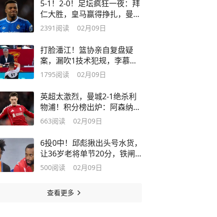
5-1！2-0！足坛疯狂一夜：拜
仁大胜，皇马赢得挣扎，曼城
没掉链子
2391
阅读
02月09日
打脸潘江！篮协亲自复盘疑
案，漏吹1技术犯规，李慕豪
伸腿不犯规
1795
阅读
02月09日
英超太激烈，曼城2-1绝杀利
物浦！积分榜出炉：阿森纳领
先六分！
663
阅读
02月09日
6投0中！邱彪揪出头号水货，
让36岁老将单节20分，铁闸5
分钟犯满
500
阅读
02月09日
查看更多