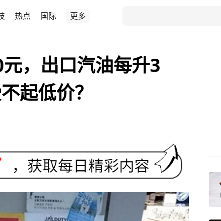
技
热点
国际
更多
0元，出口汽油每升3
受不起低价？