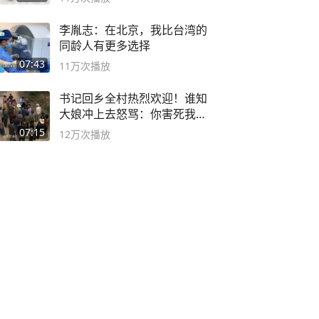
李胤志：在北京，我比台湾的
同龄人有更多选择
07:43
11万
次播放
书记回乡全村热烈欢迎！谁知
大娘冲上去怒骂：你害死我儿
子
07:15
12万
次播放