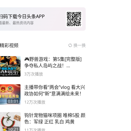
扫码下载今日头条APP
看最新、最热资讯内容
精彩视频
换一换
🎮野兽游戏：第5集[完整版]
争夺私人岛屿之战！
#MrBeastChina
55:37
3万
次播放
主播带你看“两会”vlog 看大兴
政协如何“新”意满满绘未来！
03:01
12万
次播放
钩针宠物猫咪项圈 唯棉5股 颜
色：军绿 正红 乳白 鸡黄
10:21
11万
次播放