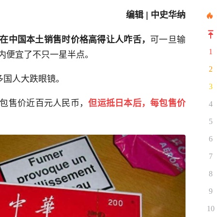
编辑 | 中史华纳
可一旦输
在中国本土销售时价格高得让人咋舌，
1
内便宜了不只一星半点。
2
多国人大跌眼镜。
3
包售价近百元人民币，
但运抵日本后，每包售价
4
5
6
7
8
9
10