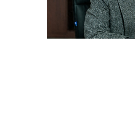
其实之前SBS官方也已经确定会制作
南佶因出演《盗贼之歌》接受访问，才透
拍完Netflix新剧《Trigger》后