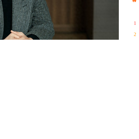
1
2
3
4
5
《热血司祭2》，但至今仍没有开拍动静。直到最近金
6
露《热血司祭2》预计于2024年拍摄，应该会在他
7
才开拍，让不少网友又更加期待续集！
8
9
10