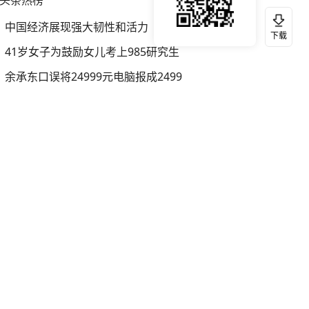
头条热榜
中国经济展现强大韧性和活力
下载
41岁女子为鼓励女儿考上985研究生
余承东口误将24999元电脑报成2499
“中国游”持续带火“中国购”
外交部回应日本将中国列为最大挑战
你常吃的兰州拉面要改名了
普京宣布组建新兵种应对乌无人机进攻
瓜子水饺究竟威胁了美国什么
香港乐坛著名填词人黎彼得去世
官方通报传销头目出狱办书院
被妻子举报丈夫与情人一审获刑1年