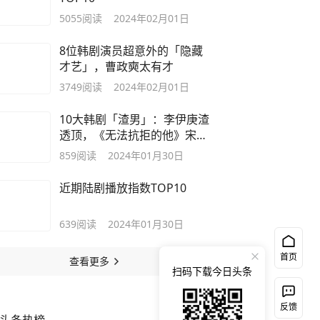
5055
阅读
2024年02月01日
8位韩剧演员超意外的「隐藏
才艺」，曹政奭太有才
3749
阅读
2024年02月01日
10大韩剧「渣男」：李伊庚渣
透顶，《无法抗拒的他》宋江
忘不了
859
阅读
2024年01月30日
近期陆剧播放指数TOP10
639
阅读
2024年01月30日
首页
查看更多
扫码下载今日头条
反馈
换一换