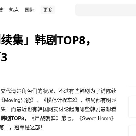
技
热点
国际
更多
续集」韩剧TOP8，
3
，交代清楚角色们的状况，不过有些韩剧为了铺陈续
Moving异能》、《模范计程车2》，结局都有明显
续集！而最近也有韩国网友讨论起有哪些韩剧最想看
，《尸战朝鲜》第七，《Sweet Home》
韩剧TOP8
第二，冠军是这部！