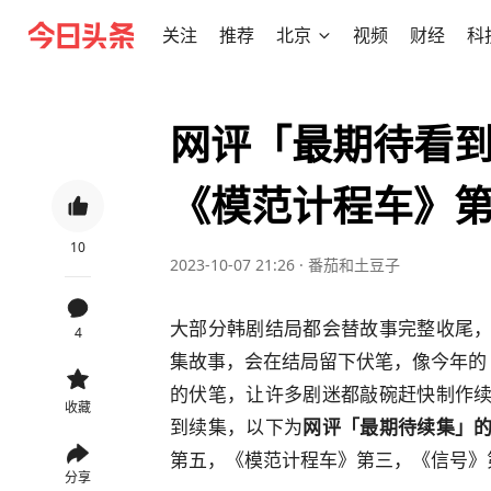
关注
推荐
北京
视频
财经
科
网评「最期待看到
《模范计程车》第
10
2023-10-07 21:26
·
番茄和土豆子
大部分韩剧结局都会替故事完整收尾
4
集故事，会在结局留下伏笔，像今年的《
的伏笔，让许多剧迷都敲碗赶快制作
收藏
到续集，以下为
网评「最期待续集」的
第五，《模范计程车》第三，《信号》
分享