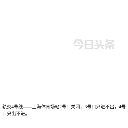
轨交4号线——上海体育场站2号口关闭，3号口只进不出，4号
口只出不进。