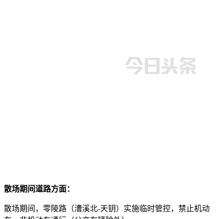
散场期间道路方面：
散场期间，零陵路（漕溪北-天钥）实施临时管控，禁止机动