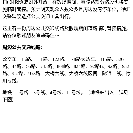
日0时起恢复对外开放。在散场期间，零陵路部分路段也将实
施临时管控。预计明天观众人数众多且周边没有停车位，徐汇
交警建议选择公共交通工具出行。
这里有一份周边公共交通线路及散场期间道路临时管控措施，
请各位歌迷朋友速速码住～
周边公共交通线路：
公交车：15路、111路、122路、178路大站车、315路、326
路、44路、56路、733路、808路、824路、92路B、92路、932
路、957路、958路、大桥六线、大桥六线区间、隧道二线、徐
川专线。
地铁：1号线、3号线、4号线、11号线。（地铁站出入口详见
下图）