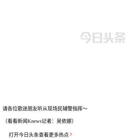
请各位歌迷朋友听从现场民辅警指挥～
（看看新闻Knews记者：吴依娜）
打开
今日头条
查看更多热点